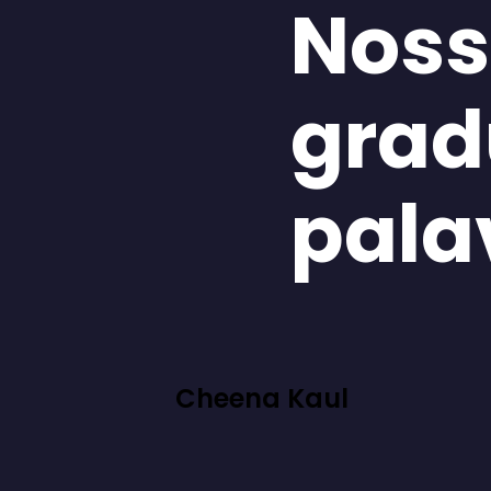
Noss
grad
pala
Cheena Kaul