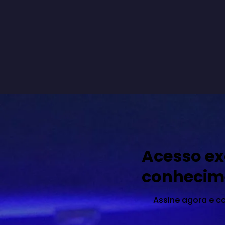
Acesso ex
conhecim
Assine agora e c