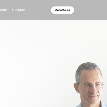
tato
Ex-alunos
Conecte-se