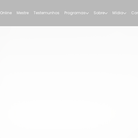
 Online
Mestre
Testemunhos
Programas
Sobre
Mídia
Con