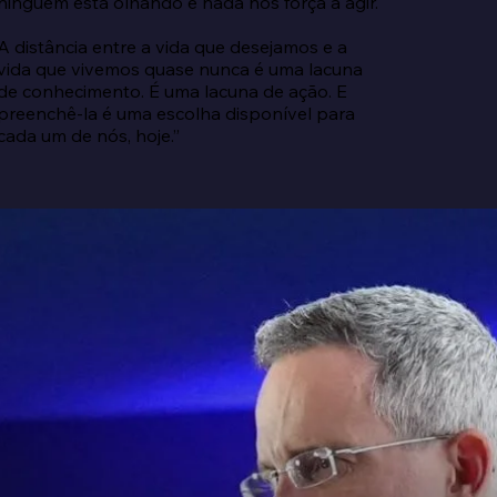
ninguém está olhando e nada nos força a agir.

A distância entre a vida que desejamos e a 
vida que vivemos quase nunca é uma lacuna 
de conhecimento. É uma lacuna de ação. E 
preenchê-la é uma escolha disponível para 
cada um de nós, hoje.”