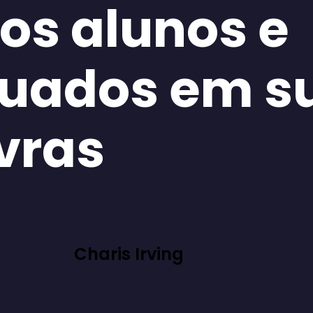
os alunos e
uados em s
vras
Charis Irving