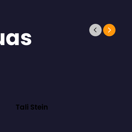
uas
Tali Stein