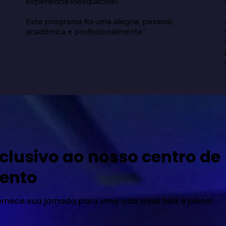
experiência inesquecível.

Este programa foi uma alegria, pessoal, 
acadêmica e profissionalmente.”
clusivo ao nosso centro de
ento
omece sua jornada para uma vida mais feliz e plena!