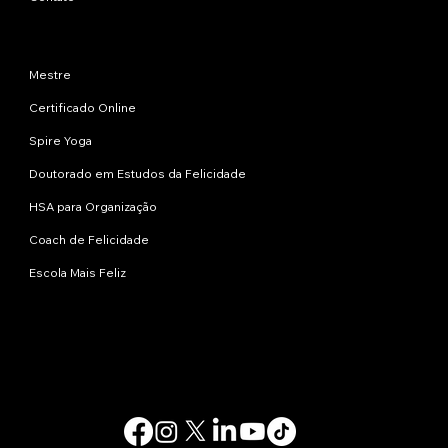
Programas
Mestre
Certificado Online
Spire Yoga
Doutorado em Estudos da Felicidade
HSA para Organização
Coach de Felicidade
Escola Mais Feliz
Contate-nos
info@happinessstudies.academy
Endereço:
30 Wall Street, 8º andar
Nova Iorque
10005, Nova York
EUA