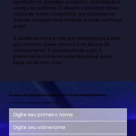
significativos, gratidão, propósito, curiosidade e 
serviço ao próximo. O desafio é escolher essas 
coisas de forma consistente, silenciosamente, 
quando ninguém está olhando e nada nos força 
a agir.

A distância entre a vida que desejamos e a vida 
que vivemos quase nunca é uma lacuna de 
conhecimento. É uma lacuna de ação. E 
preenchê-la é uma escolha disponível para 
cada um de nós, hoje.”
Acesso exclusivo ao nosso centro de conhecimento
Assine agora e comece sua jornada para uma vida mais feliz e plena!