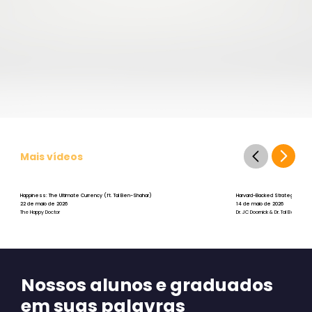
Mais vídeos
Happiness: The Ultimate Currency (ft. Tal Ben-Shahar)
Harvard-Backed Strategies for St
22 de maio de 2026
14 de maio de 2026
The Happy Doctor
Dr. JC Doornick & Dr. Tal Ben-Shah
Nossos alunos e graduados
em suas palavras