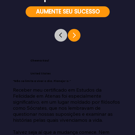
AUMENTE SEU SUCESSO
Cheena Kaul
United States
“Não se limite a viver o dia. Planeje-o.”
Receber meu certificado em Estudos da 
Felicidade em Atenas foi especialmente 
significativo, em um lugar moldado por filósofos 
como Sócrates, que nos lembravam de 
questionar nossas suposições e examinar as 
histórias pelas quais vivenciamos a vida.

Talvez seja aí que a mudança comece. Nem 