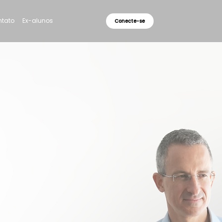
tato
Ex-alunos
Conecte-se