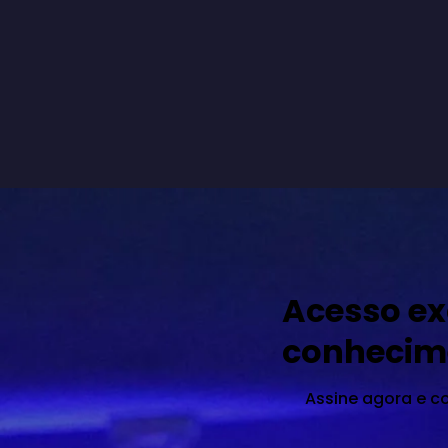
Acesso ex
conhecim
Assine agora e c