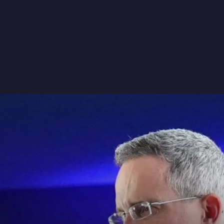
ninguém está olhando e nada nos força a agir.

A distância entre a vida que desejamos e a 
vida que vivemos quase nunca é uma lacuna 
de conhecimento. É uma lacuna de ação. E 
preenchê-la é uma escolha disponível para 
cada um de nós, hoje.”