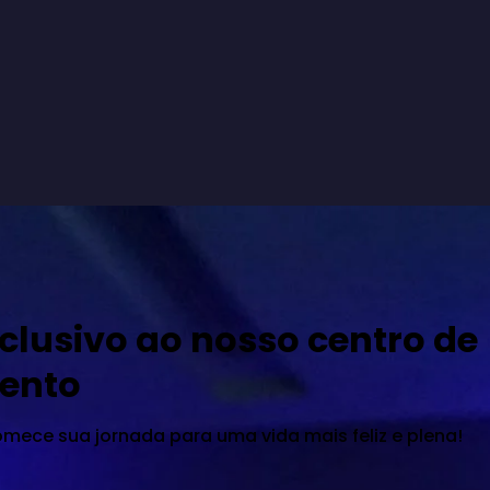
experiência inesquecível.

Este programa foi uma alegria, pessoal, 
acadêmica e profissionalmente.”
clusivo ao nosso centro de
ento
omece sua jornada para uma vida mais feliz e plena!