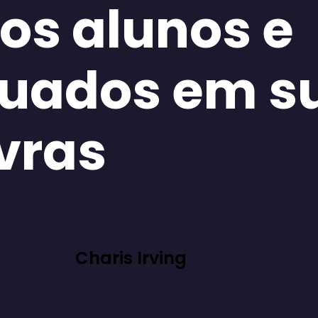
os alunos e
uados em s
vras
Charis Irving