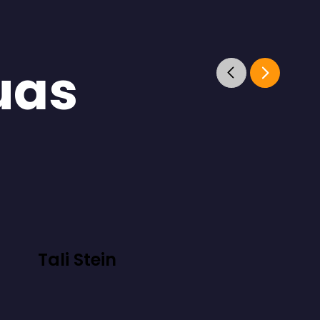
uas
Tali Stein