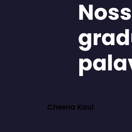
Noss
grad
pala
Cheena Kaul