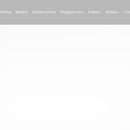
 Online
Mestre
Testemunhos
Programas
Sobre
Mídia
Con