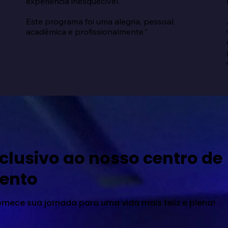
experiência inesquecível.

Este programa foi uma alegria, pessoal, 
acadêmica e profissionalmente.”
clusivo ao nosso centro de
ento
omece sua jornada para uma vida mais feliz e plena!