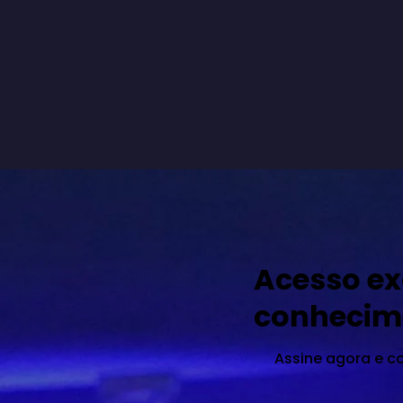
Acesso ex
conhecim
Assine agora e c