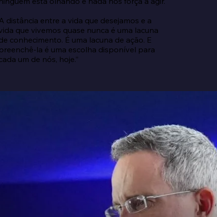
ninguém está olhando e nada nos força a agir.

A distância entre a vida que desejamos e a 
vida que vivemos quase nunca é uma lacuna 
de conhecimento. É uma lacuna de ação. E 
preenchê-la é uma escolha disponível para 
cada um de nós, hoje.”