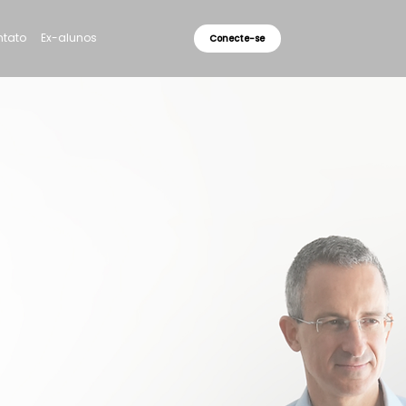
tato
Ex-alunos
Conecte-se