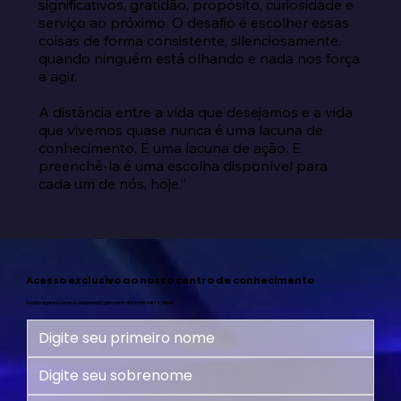
significativos, gratidão, propósito, curiosidade e 
serviço ao próximo. O desafio é escolher essas 
coisas de forma consistente, silenciosamente, 
quando ninguém está olhando e nada nos força 
a agir.

A distância entre a vida que desejamos e a vida 
que vivemos quase nunca é uma lacuna de 
conhecimento. É uma lacuna de ação. E 
preenchê-la é uma escolha disponível para 
cada um de nós, hoje.”
Acesso exclusivo ao nosso centro de conhecimento
Assine agora e comece sua jornada para uma vida mais feliz e plena!