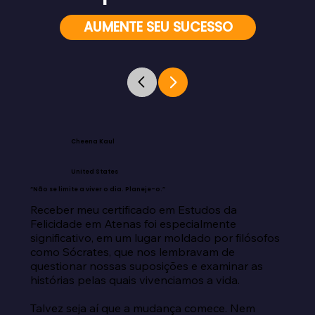
AUMENTE SEU SUCESSO
Cheena Kaul
United States
“Não se limite a viver o dia. Planeje-o.”
Receber meu certificado em Estudos da 
Felicidade em Atenas foi especialmente 
significativo, em um lugar moldado por filósofos 
como Sócrates, que nos lembravam de 
questionar nossas suposições e examinar as 
histórias pelas quais vivenciamos a vida.

Talvez seja aí que a mudança comece. Nem 