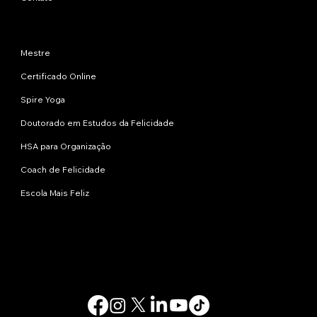
Programas
Mestre
Certificado Online
Spire Yoga
Doutorado em Estudos da Felicidade
HSA para Organização
Coach de Felicidade
Escola Mais Feliz
Contate-nos
info@happinessstudies.academy
Endereço:
30 Wall Street, 8º andar
Nova Iorque
10005, Nova York
EUA