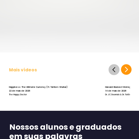
Mais vídeos
Happiness: The Ultimate Currency (ft. Tal Ben-Shahar)
Harvard-Backed Strategies for St
22 de maio de 2026
14 de maio de 2026
The Happy Doctor
Dr. JC Doornick & Dr. Tal Ben-Shah
Nossos alunos e graduados
em suas palavras