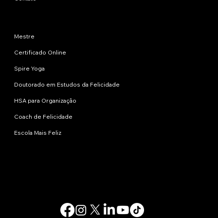
Programas
Mestre
Certificado Online
Spire Yoga
Doutorado em Estudos da Felicidade
HSA para Organização
Coach de Felicidade
Escola Mais Feliz
Contate-nos
info@happinessstudies.academy
Endereço:
30 Wall Street, 8º andar
Nova Iorque
10005, Nova York
EUA