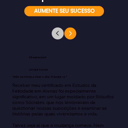
AUMENTE SEU SUCESSO
Cheena Kaul
United States
“Não se limite a viver o dia. Planeje-o.”
Receber meu certificado em Estudos da 
Felicidade em Atenas foi especialmente 
significativo, em um lugar moldado por filósofos 
como Sócrates, que nos lembravam de 
questionar nossas suposições e examinar as 
histórias pelas quais vivenciamos a vida.

Talvez seja aí que a mudança comece. Nem 