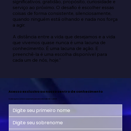
significativos, gratidão, propósito, curiosidade e 
serviço ao próximo. O desafio é escolher essas 
coisas de forma consistente, silenciosamente, 
quando ninguém está olhando e nada nos força 
a agir.

A distância entre a vida que desejamos e a vida 
que vivemos quase nunca é uma lacuna de 
conhecimento. É uma lacuna de ação. E 
preenchê-la é uma escolha disponível para 
cada um de nós, hoje.”
Acesso exclusivo ao nosso centro de conhecimento
Assine agora e comece sua jornada para uma vida mais feliz e plena!