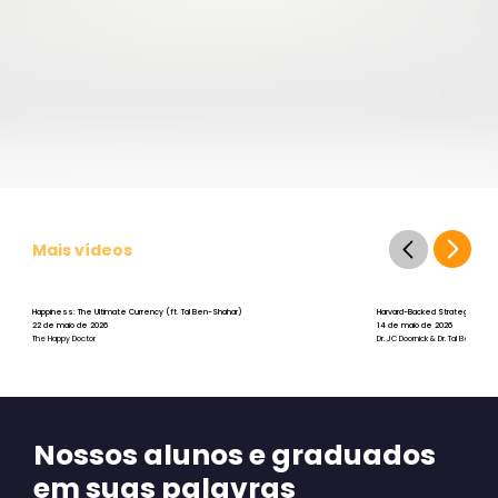
Mais vídeos
Happiness: The Ultimate Currency (ft. Tal Ben-Shahar)
Harvard-Backed Strategies for St
22 de maio de 2026
14 de maio de 2026
The Happy Doctor
Dr. JC Doornick & Dr. Tal Ben-Shah
Nossos alunos e graduados
em suas palavras