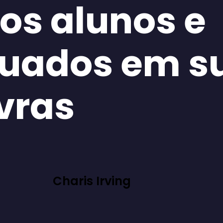
os alunos e
uados em s
vras
Charis Irving