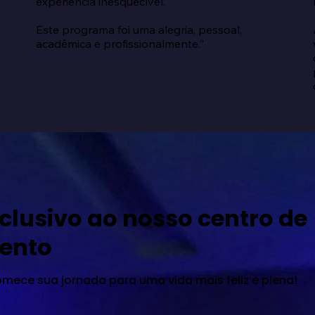
experiência inesquecível.

Este programa foi uma alegria, pessoal, 
acadêmica e profissionalmente.”
clusivo ao nosso centro de
ento
omece sua jornada para uma vida mais feliz e plena!