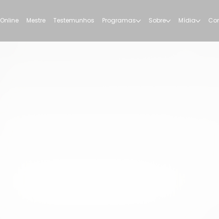
 Online
Mestre
Testemunhos
Programas
Sobre
Mídia
Con