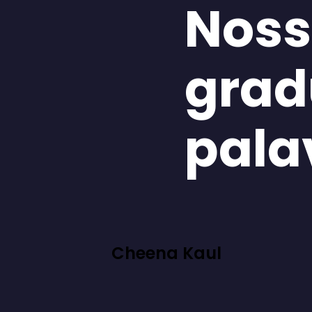
Noss
grad
pala
Cheena Kaul