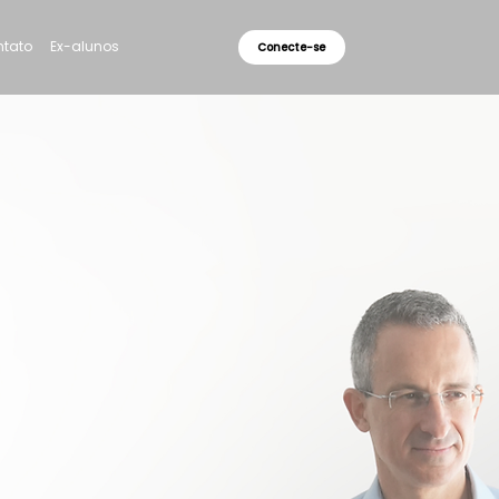
tato
Ex-alunos
Conecte-se