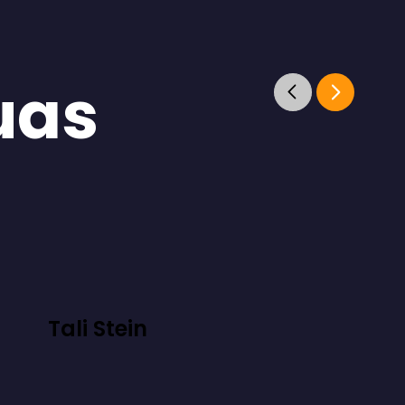
uas
Tali Stein