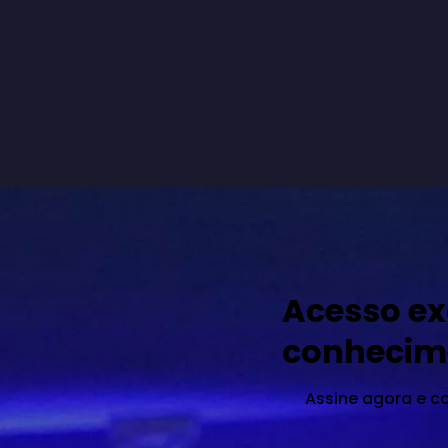
Acesso ex
conhecim
Assine agora e c