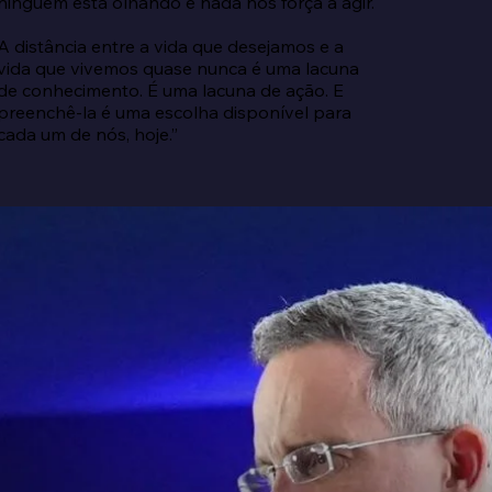
ninguém está olhando e nada nos força a agir.

A distância entre a vida que desejamos e a 
vida que vivemos quase nunca é uma lacuna 
de conhecimento. É uma lacuna de ação. E 
preenchê-la é uma escolha disponível para 
cada um de nós, hoje.”