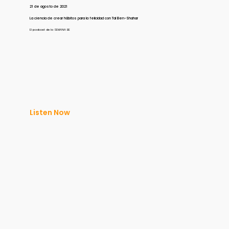
21 de agosto de 2021
La ciencia de crear hábitos para la felicidad con Tal Ben-Shahar
El podcast de la SEMANA BE
Listen Now