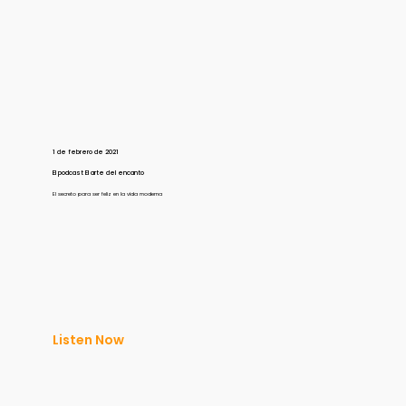
1 de febrero de 2021
El podcast El arte del encanto
El secreto para ser feliz en la vida moderna
Listen Now