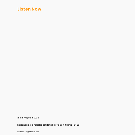
Listen Now
21 de mayo de 2025
La ciencia de la felicidad cotidiana | Dr. Tal Ben-Shahar | EP 93
Podcast Pregúntale a JBH