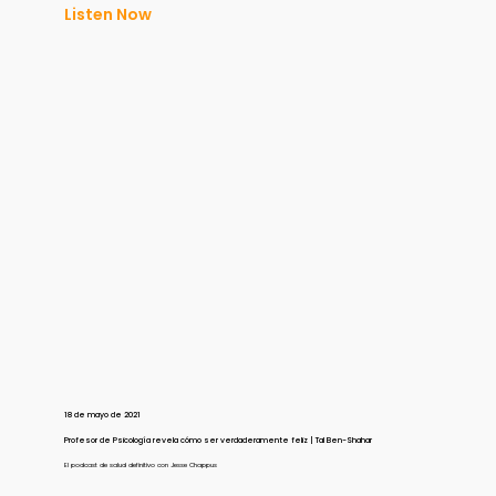
Listen Now
18 de mayo de 2021
Profesor de Psicología revela cómo ser verdaderamente feliz | Tal Ben-Shahar
El podcast de salud definitivo con Jesse Chappus