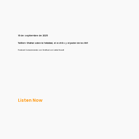
16 de septiembre de 2025
Tal Ben-Shahar sobre la felicidad, el estrés y el poder de los MVI
Podcast Evolucionando con Gratitud con Lainie Rowell
Listen Now