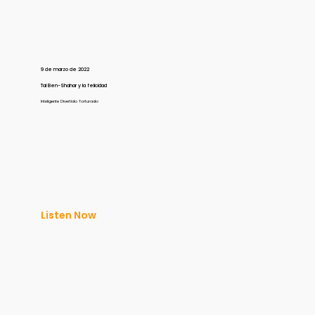
9 de marzo de 2022
Tal Ben-Shahar y la felicidad
Inteligente Divertido Torturado
Listen Now