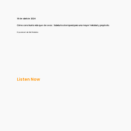
18 de abril de 2024
Cómo construir la vida que deseas: Sabiduría atemporal para una mayor felicidad y propósito.
El podcast de Mel Robbins
Listen Now