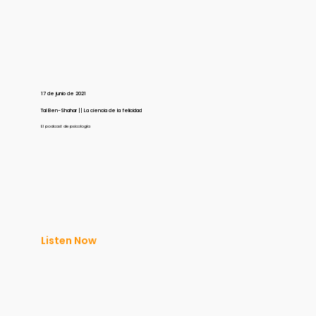
17 de junio de 2021
Tal Ben-Shahar || La ciencia de la felicidad
El podcast de psicología
Listen Now