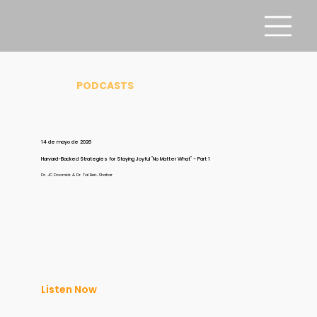
PODCASTS
14 de mayo de 2026
Harvard-Backed Strategies for Staying Joyful "No Matter What" - Part 1
Dr. JC Doornick & Dr. Tal Ben-Shahar
Listen Now