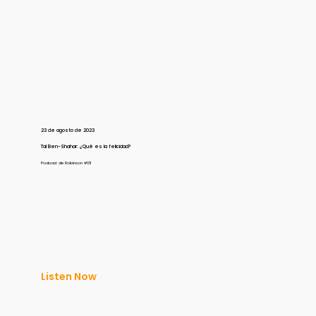
23 de agosto de 2023
Tal Ben-Shahar: ¿Qué es la felicidad?
Podcast de Robinson #131
Listen Now