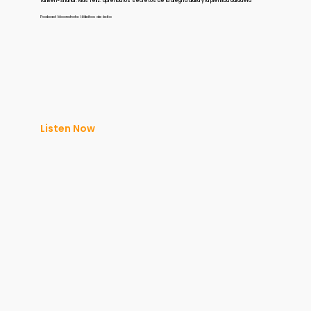
Tal Ben-Shahar: Más feliz: aprenda los secretos de la alegría diaria y la plenitud duradera
Podcast Moonshots: Hábitos de éxito
Listen Now