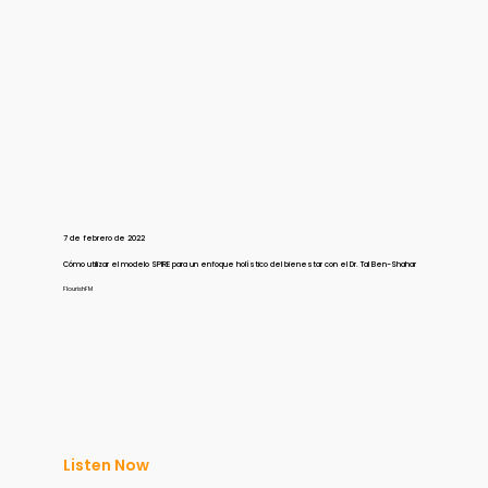
7 de febrero de 2022
Cómo utilizar el modelo SPIRE para un enfoque holístico del bienestar con el Dr. Tal Ben-Shahar
FlourishFM
Listen Now