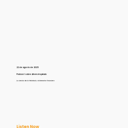
22 de agosto de 2025
Podcast sobre dinero inspirado
La ciencia de la felicidad y el bienestar financiero
Listen Now