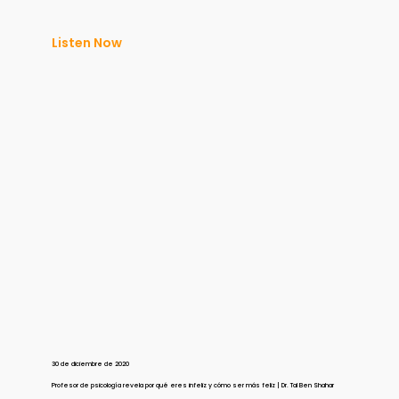
Listen Now
30 de diciembre de 2020
Profesor de psicología revela por qué eres infeliz y cómo ser más feliz | Dr. Tal Ben Shahar