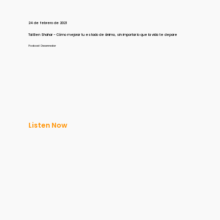
24 de febrero de 2021
Tal Ben Shahar - Cómo mejorar tu estado de ánimo, sin importar lo que la vida te depare
Podcast Desenredar
Listen Now