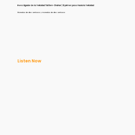
Investigador de la felicidad Tal Ben-Shahar | El primer paso hacia la felicidad
Monedas de diez centavos y monedas de diez centavos
Listen Now