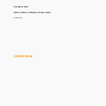
8 de julio de 2025
Tal Ben-Shahar: La felicidad está aquí y ahora
FranklinCovey
Listen Now