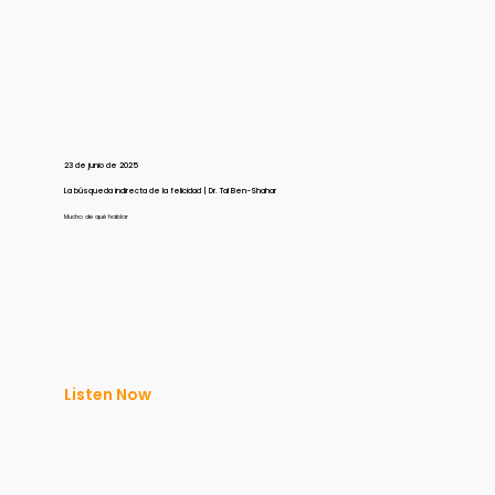
23 de junio de 2025
La búsqueda indirecta de la felicidad | Dr. Tal Ben-Shahar
Mucho de qué hablar
Listen Now