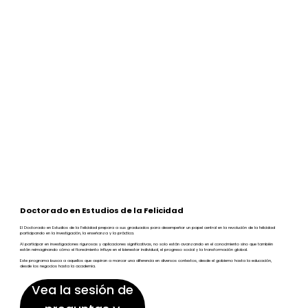
Doctorado en Estudios de la Felicidad
El Doctorado en Estudios de la Felicidad prepara a sus graduados para desempeñar un papel central en la revolución de la felicidad
participando en la investigación, la enseñanza y la práctica.
Al participar en investigaciones rigurosas y aplicaciones significativas, no solo están avanzando en el conocimiento sino que también
están reimaginando cómo el florecimiento influye en el bienestar individual, el progreso social y la transformación global.
Este programa busca a aquellos que aspiran a marcar una diferencia en diversos contextos, desde el gobierno hasta la educación,
desde los negocios hasta la academia.
Vea la sesión de