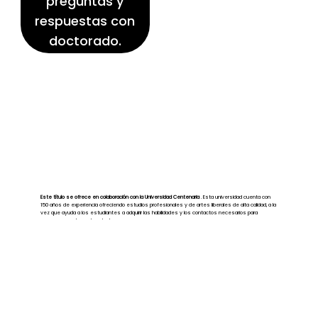
preguntas y
respuestas con
doctorado.
Este título se ofrece en colaboración con la Universidad Centenaria
. Esta universidad cuenta con
150 años de experiencia ofreciendo estudios profesionales y de artes liberales de alta calidad, a la
vez que ayuda a los estudiantes a adquirir las habilidades y los contactos necesarios para
prosperar en el mundo actual.
Obtenga más detalles
Totalmente acreditado
(Comisión de Educación Superior de los Estados del Medio - 25 de junio de 2025)