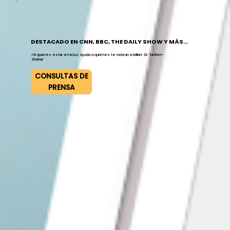
DESTACADO EN CNN, BBC, THE DAILY SHOW Y MÁS...
«Si quieres estar en la luz, ayuda a quienes te rodean a brillar». Dr. Tal Ben-
Shahar
CONSULTAS DE
PRENSA