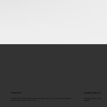
NOTICIAS FOX
El programa diario con Jon St
El autor Tal Ben-Shahar habla sobre su nuevo libro "Ser feliz": no es necesario ser perfecto
El profesor Tal Ben-Shahar describe
para llevar una vida más plena y feliz.
"Happier".