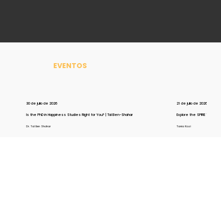
EVENTOS
30 de julio de 2026
21 de julio de 2026
Is the PhD in Happiness Studies Right for You? | Tal Ben-Shahar
Explore the SPIRE Yoga Pr
Dr. Tal Ben Shahar
Tania Kazi