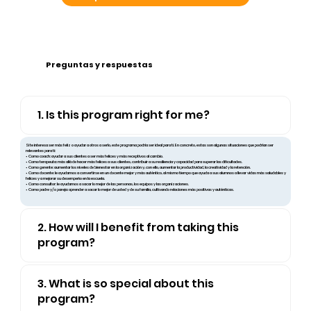
con todo mi corazón.
Preguntas y respuestas
1. Is this program right for me?
Si te interesa ser más feliz o ayudar a otros a serlo, este programa podría ser ideal para ti. En concreto, estas son algunas situaciones que podrían ser
relevantes para ti:
• Como coach: ayudar a sus clientes a ser más felices y más receptivos al cambio.
• Como terapeuta: más allá de hacer más felices a sus clientes, contribuir a su resiliencia y capacidad para superar las dificultades.
• Como gerente: aumentar los niveles de bienestar en la organización y, con ello, aumentar la productividad, la creatividad y la retención.
• Como docente: le ayudamos a convertirse en un docente mejor y más auténtico, al mismo tiempo que ayuda a sus alumnos a llevar vidas más saludables y
felices y a mejorar su desempeño en la escuela.
• Como consultor: le ayudamos a sacar lo mejor de las personas, los equipos y las organizaciones.
• Como padre y/o pareja: aprender a sacar lo mejor de usted y de su familia, cultivando relaciones más positivas y auténticas.
2. How will I benefit from taking this
program?
3. What is so special about this
program?