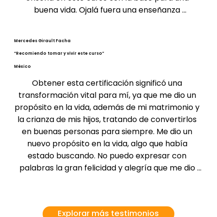
buena vida. Ojalá fuera una enseñanza 
obligatoria en las escuelas... pero mientras tanto, 
toma el curso de Tal; te cambiará la vida para 
Mercedes Girault Facha
mejor.
“Recomiendo tomar y vivir este curso”
México
Obtener esta certificación significó una 
transformación vital para mí, ya que me dio un 
propósito en la vida, además de mi matrimonio y 
la crianza de mis hijos, tratando de convertirlos 
en buenas personas para siempre. Me dio un 
nuevo propósito en la vida, algo que había 
estado buscando. No puedo expresar con 
palabras la gran felicidad y alegría que me dio 
conocer y aplicar en mi vida todos los conceptos 
aprendidos durante la certificación. ¡Estoy 
deseando aprender más sobre los estudios de la 
Explorar más testimonios
felicidad! Recomiendo tomar y vivir este curso 