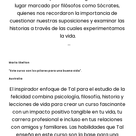
lugar marcado por filósofos como Sócrates, 
quienes nos recordaron la importancia de 
cuestionar nuestras suposiciones y examinar las 
historias a través de las cuales experimentamos 
la vida.

Quizás ahí es donde comienza el cambio. No 
siempre en encontrar nuevas respuestas, sino en 
María Skelton
percatarse de las preguntas que nos 
"Este curso son los pilares para una buena vida".
planteamos.

Australia
¿Qué está diseñando mi mente ahora mismo?

El inspirador enfoque de Tal para el estudio de la 
felicidad combina psicología, filosofía, historia y 
No te limites a vivir el día. Diseña tu día.
lecciones de vida para crear un curso fascinante 
con un impacto positivo tangible en tu vida, tu 
carrera profesional e incluso en tus relaciones 
con amigos y familiares. Las habilidades que Tal 
enseña en este curso son la base para una 