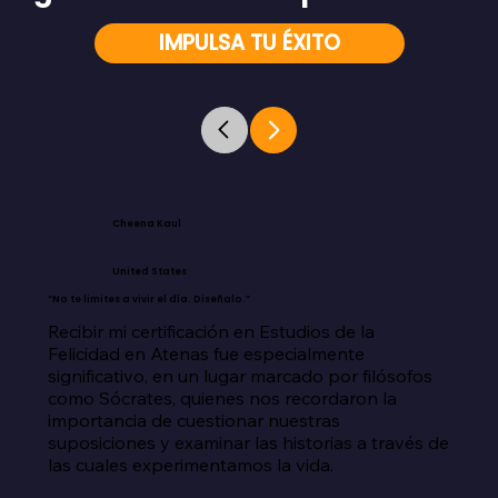
IMPULSA TU ÉXITO
Cheena Kaul
United States
“No te limites a vivir el día. Diseñalo.”
Recibir mi certificación en Estudios de la 
Felicidad en Atenas fue especialmente 
significativo, en un lugar marcado por filósofos 
como Sócrates, quienes nos recordaron la 
importancia de cuestionar nuestras 
suposiciones y examinar las historias a través de 
las cuales experimentamos la vida.
