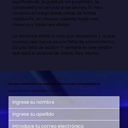
significativas, la gratitud, un propósito, la 
curiosidad y el servicio a los demás. El reto 
consiste en elegir estas cosas de forma 
constante, en silencio, cuando nadie nos 
observa y nada nos obliga.

La distancia entre la vida que deseamos y la que 
vivimos casi nunca es una falta de conocimiento. 
Es una falta de acción. Y cerrarla es una opción 
que está al alcance de todos, hoy mismo.
Acceso exclusivo a nuestro centro de conocimiento
¡Suscríbete ahora y comienza tu viaje hacia una vida más feliz y plena!