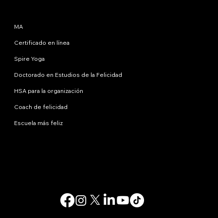
Programas
MA
Certificado en línea
Spire Yoga
Doctorado en Estudios de la Felicidad
HSA para la organización
Coach de felicidad
Escuela más feliz
Contáctanos
info@happinessstudies.academy
DIRECCIÓN:
30 Wall Street, octavo piso
Nueva York
10005, Nueva York
EE.UU
© 2025. Todos los derechos reservados.