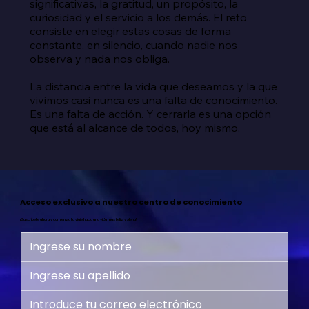
significativas, la gratitud, un propósito, la 
curiosidad y el servicio a los demás. El reto 
consiste en elegir estas cosas de forma 
constante, en silencio, cuando nadie nos 
observa y nada nos obliga.

La distancia entre la vida que deseamos y la que 
vivimos casi nunca es una falta de conocimiento. 
Es una falta de acción. Y cerrarla es una opción 
que está al alcance de todos, hoy mismo.
Acceso exclusivo a nuestro centro de conocimiento
¡Suscríbete ahora y comienza tu viaje hacia una vida más feliz y plena!