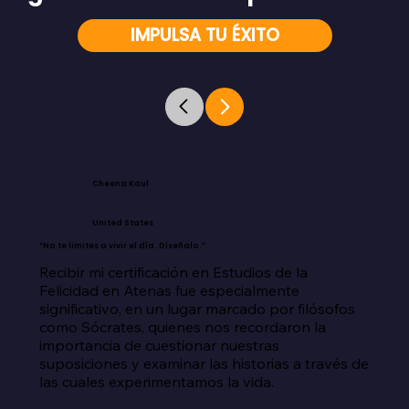
IMPULSA TU ÉXITO
Cheena Kaul
United States
“No te limites a vivir el día. Diseñalo.”
Recibir mi certificación en Estudios de la 
Felicidad en Atenas fue especialmente 
significativo, en un lugar marcado por filósofos 
como Sócrates, quienes nos recordaron la 
importancia de cuestionar nuestras 
suposiciones y examinar las historias a través de 
las cuales experimentamos la vida.
