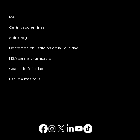
Programas
MA
Certificado en línea
Spire Yoga
Doctorado en Estudios de la Felicidad
HSA para la organización
Coach de felicidad
Escuela más feliz
Contáctanos
info@happinessstudies.academy
DIRECCIÓN:
30 Wall Street, octavo piso
Nueva York
10005, Nueva York
EE.UU
© 2025. Todos los derechos reservados.