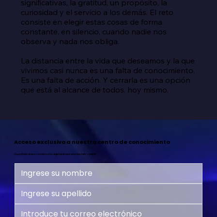
significativas, la gratitud, un propósito, la 
curiosidad y el servicio a los demás. El reto 
consiste en elegir estas cosas de forma 
constante, en silencio, cuando nadie nos 
observa y nada nos obliga.

La distancia entre la vida que deseamos y la que 
vivimos casi nunca es una falta de conocimiento. 
Es una falta de acción. Y cerrarla es una opción 
que está al alcance de todos, hoy mismo.
Acceso exclusivo a nuestro centro de conocimiento
¡Suscríbete ahora y comienza tu viaje hacia una vida más feliz y plena!