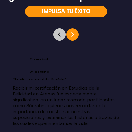
IMPULSA TU ÉXITO
Cheena Kaul
United States
“No te limites a vivir el día. Diseñalo.”
Recibir mi certificación en Estudios de la 
Felicidad en Atenas fue especialmente 
significativo, en un lugar marcado por filósofos 
como Sócrates, quienes nos recordaron la 
importancia de cuestionar nuestras 
suposiciones y examinar las historias a través de 
las cuales experimentamos la vida.
