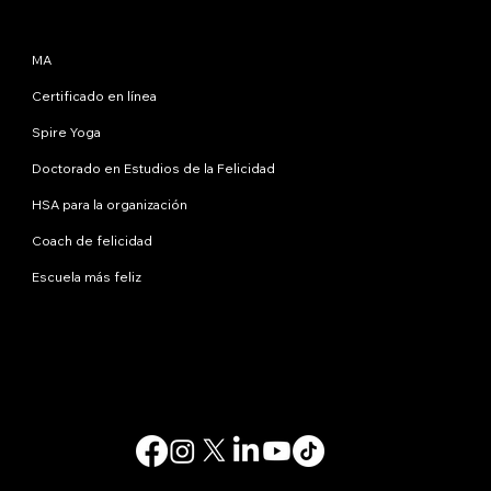
Programas
MA
Certificado en línea
Spire Yoga
Doctorado en Estudios de la Felicidad
HSA para la organización
Coach de felicidad
Escuela más feliz
Contáctanos
info@happinessstudies.academy
DIRECCIÓN:
30 Wall Street, octavo piso
Nueva York
10005, Nueva York
EE.UU
© 2025. Todos los derechos reservados.