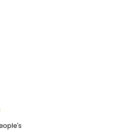
e
eople's