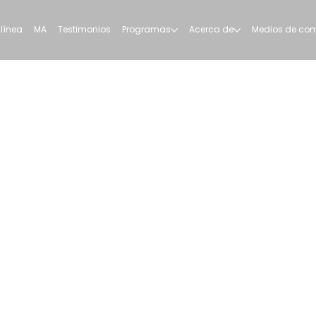
 línea
MA
Testimonios
Programas
Acerca de
Medios de co