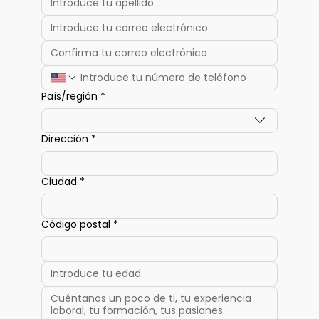
País/región
*
Dirección de varias líneas
Dirección
*
Ciudad
*
Código postal
*