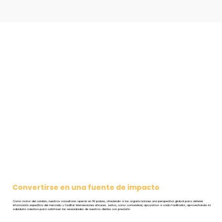
Convertirse en una fuente de impacto
Como motor del cambio, nuestros consultores operan en 90 países, ofreciendo a las organizaciones una perspectiva global para obtener
información específica del mercado y facilitar intervenciones eficaces. Juntos, como comunidad, apoyamos a cada facilitador, aprovechando la
sabiduría colectiva para satisfacer las necesidades de nuestros clientes con precisión.