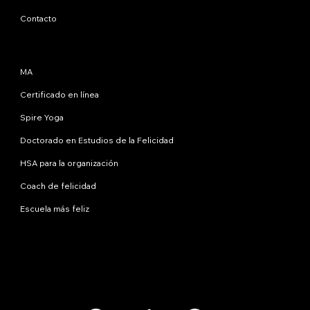
Contacto
Programas
MA
Certificado en línea
Spire Yoga
Doctorado en Estudios de la Felicidad
HSA para la organización
Coach de felicidad
Escuela más feliz
Contáctanos
info@happinessstudies.academy
DIRECCIÓN:
30 Wall Street, octavo piso
Nueva York
10005, Nueva York
EE.UU