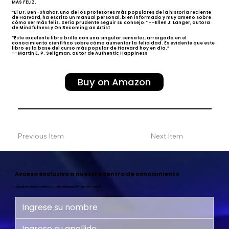
MÁS FELIZ.
“El Dr. Ben-Shahar, uno de los profesores más populares de la historia reciente
de Harvard, ha escrito un manual personal, bien informado y muy ameno sobre
cómo ser más feliz. Sería prudente seguir su consejo.” --Ellen J. Langer, autora
de Mindfulness y On Becoming an Artist
“Este excelente libro brilla con una singular sensatez, arraigada en el
conocimiento científico sobre cómo aumentar la felicidad. Es evidente que este
libro es la base del curso más popular de Harvard hoy en día.”
--Martin E. P. Seligman, autor de Authentic Happiness
Buy on Amazon
Previous Item
Next Item
Acceso exclusivo a nuestro centro de conocimiento
¡Suscríbete ahora y comienza tu viaje hacia una vida más feliz y plena!