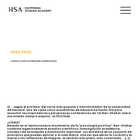
Más feliz
Aprenda los secretos de la alegría diaria y la plenitud duradera
SÍ... según el profesor del curso más popular y transformador de la Universidad
de Harvard. Uno de cada cinco estudiantes de Harvard ha hecho fila para
escuchar las inspiradoras y perspicaces conferencias de Tal Ben-Shahar sobre
ese estado siempre esquivo: LA FELICIDAD.
¿CÓMO?
Basado en el revolucionario movimiento de la "psicología positiva", Ben-Shahar
combina ingeniosamente estudios científicos, investigación académica,
consejos de autoayuda e iluminación espiritual. Los entrelaza en un conjunto de
principios que puedes aplicar a tu vida diaria. Una vez que abras tu corazón y tu
mente a las reflexiones de Happier, te sentirás más pleno, más conectado... y, sí,