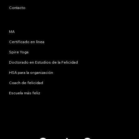
Contacto
Programas
MA
Certificado en línea
Spire Yoga
Doctorado en Estudios de la Felicidad
HSA para la organización
Coach de felicidad
Escuela más feliz
Contáctanos
info@happinessstudies.academy
DIRECCIÓN:
30 Wall Street, octavo piso
Nueva York
10005, Nueva York
EE.UU