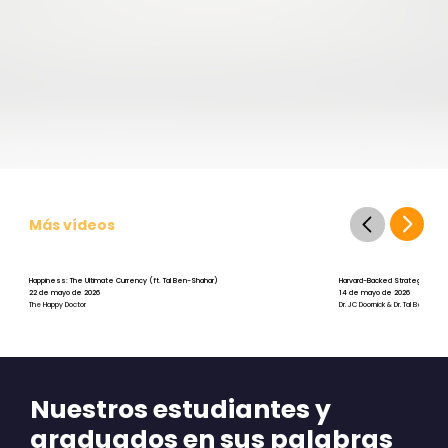
Más vídeos
Happiness: The Ultimate Currency (ft. Tal Ben-Shahar)
Harvard-Backed Strategies for St
22 de mayo de 2026
14 de mayo de 2026
The Happy Doctor
Dr. JC Doornick & Dr. Tal Ben-Shah
Nuestros estudiantes y
graduados en sus palabras