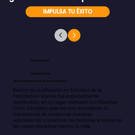
IMPULSA TU ÉXITO
Cheena Kaul
United States
“No te limites a vivir el día. Diseñalo.”
Recibir mi certificación en Estudios de la 
Felicidad en Atenas fue especialmente 
significativo, en un lugar marcado por filósofos 
como Sócrates, quienes nos recordaron la 
importancia de cuestionar nuestras 
suposiciones y examinar las historias a través de 
las cuales experimentamos la vida.
