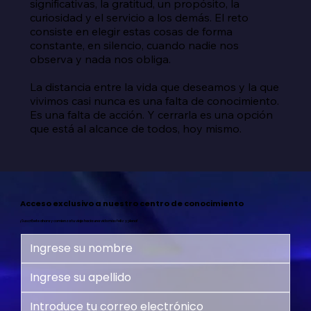
significativas, la gratitud, un propósito, la 
curiosidad y el servicio a los demás. El reto 
consiste en elegir estas cosas de forma 
constante, en silencio, cuando nadie nos 
observa y nada nos obliga.

La distancia entre la vida que deseamos y la que 
vivimos casi nunca es una falta de conocimiento. 
Es una falta de acción. Y cerrarla es una opción 
que está al alcance de todos, hoy mismo.
Acceso exclusivo a nuestro centro de conocimiento
¡Suscríbete ahora y comienza tu viaje hacia una vida más feliz y plena!