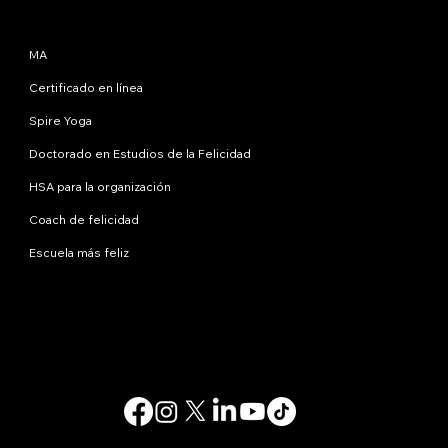
Programas
MA
Certificado en línea
Spire Yoga
Doctorado en Estudios de la Felicidad
HSA para la organización
Coach de felicidad
Escuela más feliz
Contáctanos
info@happinessstudies.academy
DIRECCIÓN:
30 Wall Street, octavo piso
Nueva York
10005, Nueva York
EE.UU
© 2025. Todos los derechos reservados.