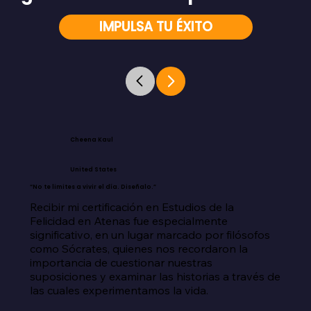
IMPULSA TU ÉXITO
Cheena Kaul
United States
“No te limites a vivir el día. Diseñalo.”
Recibir mi certificación en Estudios de la 
Felicidad en Atenas fue especialmente 
significativo, en un lugar marcado por filósofos 
como Sócrates, quienes nos recordaron la 
importancia de cuestionar nuestras 
suposiciones y examinar las historias a través de 
las cuales experimentamos la vida.
