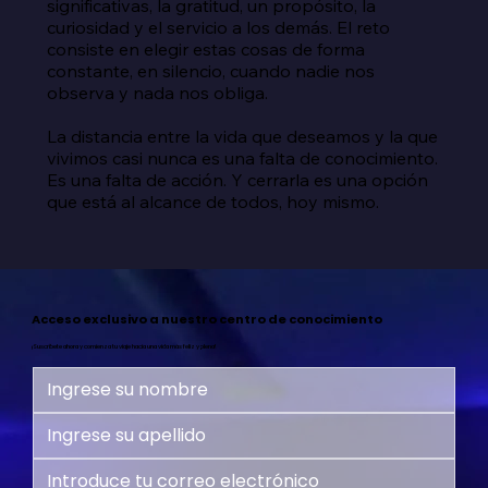
significativas, la gratitud, un propósito, la 
curiosidad y el servicio a los demás. El reto 
consiste en elegir estas cosas de forma 
constante, en silencio, cuando nadie nos 
observa y nada nos obliga.

La distancia entre la vida que deseamos y la que 
vivimos casi nunca es una falta de conocimiento. 
Es una falta de acción. Y cerrarla es una opción 
que está al alcance de todos, hoy mismo.
Acceso exclusivo a nuestro centro de conocimiento
¡Suscríbete ahora y comienza tu viaje hacia una vida más feliz y plena!