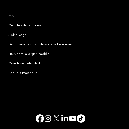
Programas
MA
Certificado en línea
Spire Yoga
Doctorado en Estudios de la Felicidad
HSA para la organización
Coach de felicidad
Escuela más feliz
Contáctanos
info@happinessstudies.academy
DIRECCIÓN:
30 Wall Street, octavo piso
Nueva York
10005, Nueva York
EE.UU
© 2025. Todos los derechos reservados.