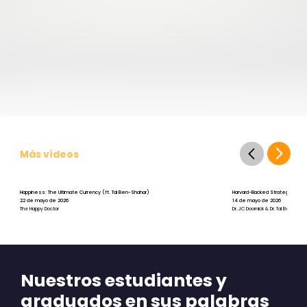
Más vídeos
Happiness: The Ultimate Currency (ft. Tal Ben-Shahar)
Harvard-Backed Strategies for St
22 de mayo de 2026
14 de mayo de 2026
The Happy Doctor
Dr. JC Doornick & Dr. Tal Ben-Shah
Nuestros estudiantes y
graduados en sus palabras