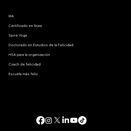
Programas
MA
Certificado en línea
Spire Yoga
Doctorado en Estudios de la Felicidad
HSA para la organización
Coach de felicidad
Escuela más feliz
Contáctanos
info@happinessstudies.academy
DIRECCIÓN:
30 Wall Street, octavo piso
Nueva York
10005, Nueva York
EE.UU
© 2025. Todos los derechos reservados.