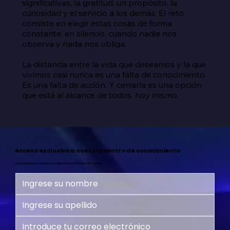
significativas, la gratitud, un propósito, la 
curiosidad y el servicio a los demás. El reto 
consiste en elegir estas cosas de forma 
constante, en silencio, cuando nadie nos 
observa y nada nos obliga.

La distancia entre la vida que deseamos y la que 
vivimos casi nunca es una falta de conocimiento. 
Es una falta de acción. Y cerrarla es una opción 
que está al alcance de todos, hoy mismo.
Acceso exclusivo a nuestro centro de conocimiento
¡Suscríbete ahora y comienza tu viaje hacia una vida más feliz y plena!