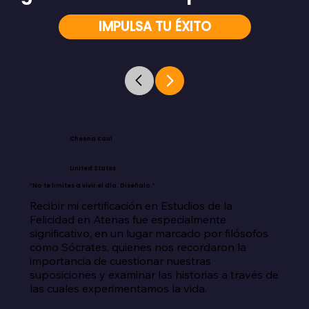
IMPULSA TU ÉXITO
Cheena Kaul
United States
“No te limites a vivir el día. Diseñalo.”
Recibir mi certificación en Estudios de la 
Felicidad en Atenas fue especialmente 
significativo, en un lugar marcado por filósofos 
como Sócrates, quienes nos recordaron la 
importancia de cuestionar nuestras 
suposiciones y examinar las historias a través de 
las cuales experimentamos la vida.
