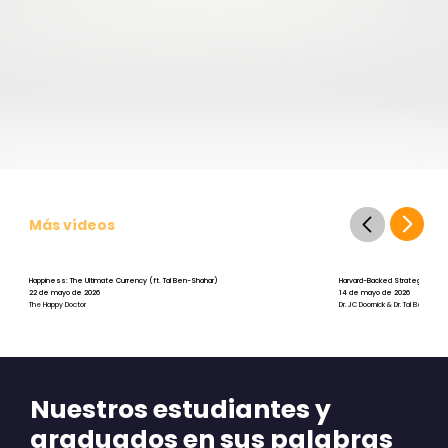
Más vídeos
Happiness: The Ultimate Currency (ft. Tal Ben-Shahar)
Harvard-Backed Strategies for St
22 de mayo de 2026
14 de mayo de 2026
The Happy Doctor
Dr. JC Doornick & Dr. Tal Ben-Shah
Nuestros estudiantes y
graduados en sus palabras