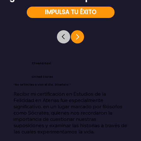
IMPULSA TU ÉXITO
Cheena Kaul
United States
“No te limites a vivir el día. Diseñalo.”
Recibir mi certificación en Estudios de la 
Felicidad en Atenas fue especialmente 
significativo, en un lugar marcado por filósofos 
como Sócrates, quienes nos recordaron la 
importancia de cuestionar nuestras 
suposiciones y examinar las historias a través de 
las cuales experimentamos la vida.
