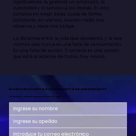
significativas, la gratitud, un propósito, la 
curiosidad y el servicio a los demás. El reto 
consiste en elegir estas cosas de forma 
constante, en silencio, cuando nadie nos 
observa y nada nos obliga.

La distancia entre la vida que deseamos y la que 
vivimos casi nunca es una falta de conocimiento. 
Es una falta de acción. Y cerrarla es una opción 
que está al alcance de todos, hoy mismo.
Acceso exclusivo a nuestro centro de conocimiento
¡Suscríbete ahora y comienza tu viaje hacia una vida más feliz y plena!