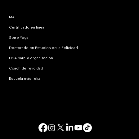
Programas
MA
Certificado en línea
Spire Yoga
Doctorado en Estudios de la Felicidad
HSA para la organización
Coach de felicidad
Escuela más feliz
Contáctanos
info@happinessstudies.academy
DIRECCIÓN:
30 Wall Street, octavo piso
Nueva York
10005, Nueva York
EE.UU
© 2025. Todos los derechos reservados.