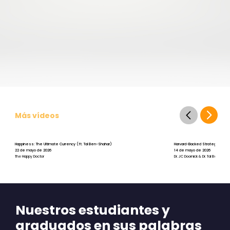
Más vídeos
Happiness: The Ultimate Currency (ft. Tal Ben-Shahar)
Harvard-Backed Strategies for St
22 de mayo de 2026
14 de mayo de 2026
The Happy Doctor
Dr. JC Doornick & Dr. Tal Ben-Shah
Nuestros estudiantes y
graduados en sus palabras