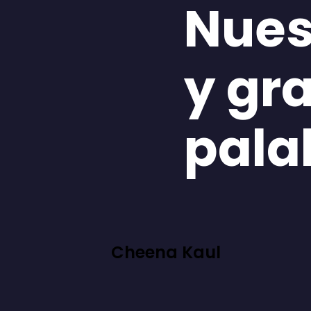
Nues
y gr
pala
Cheena Kaul