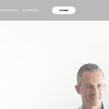
municación
Contacto
Antiguos alumnos
Acceso