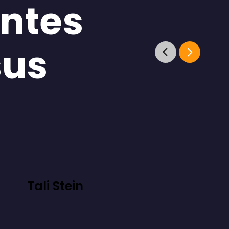
antes
sus
Tali Stein