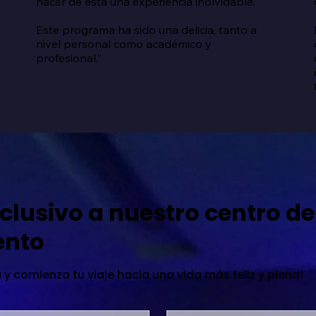
hacer de esta una experiencia inolvidable.

Este programa ha sido una delicia, tanto a 
nivel personal como académico y 
profesional.”
clusivo a nuestro centro de
ento
 y comienza tu viaje hacia una vida más feliz y plena!