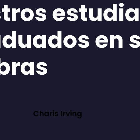
tros estudi
aduados en 
bras
Charis Irving