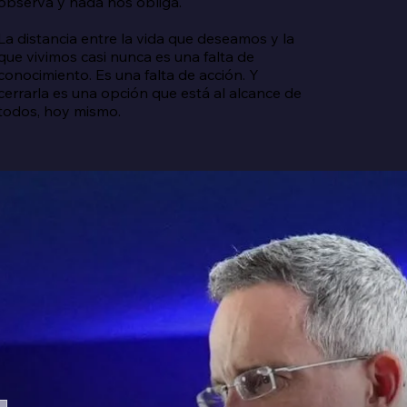
observa y nada nos obliga.

La distancia entre la vida que deseamos y la 
que vivimos casi nunca es una falta de 
conocimiento. Es una falta de acción. Y 
cerrarla es una opción que está al alcance de 
todos, hoy mismo.