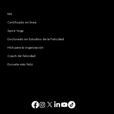
Programas
MA
Certificado en línea
Spire Yoga
Doctorado en Estudios de la Felicidad
HSA para la organización
Coach de felicidad
Escuela más feliz
Contáctanos
info@happinessstudies.academy
DIRECCIÓN:
30 Wall Street, octavo piso
Nueva York
10005, Nueva York
EE.UU
© 2025. Todos los derechos reservados.