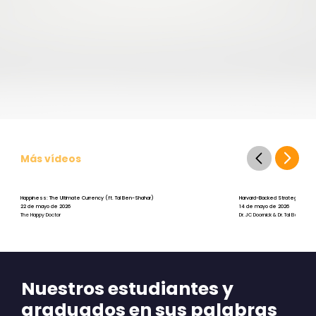
Más vídeos
Happiness: The Ultimate Currency (ft. Tal Ben-Shahar)
Harvard-Backed Strategies for St
22 de mayo de 2026
14 de mayo de 2026
The Happy Doctor
Dr. JC Doornick & Dr. Tal Ben-Shah
Nuestros estudiantes y
graduados en sus palabras