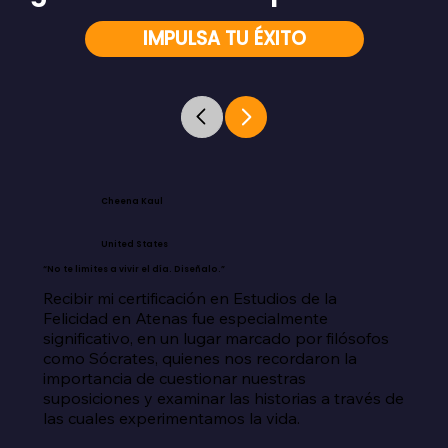
IMPULSA TU ÉXITO
Cheena Kaul
United States
“No te limites a vivir el día. Diseñalo.”
Recibir mi certificación en Estudios de la 
Felicidad en Atenas fue especialmente 
significativo, en un lugar marcado por filósofos 
como Sócrates, quienes nos recordaron la 
importancia de cuestionar nuestras 
suposiciones y examinar las historias a través de 
las cuales experimentamos la vida.
