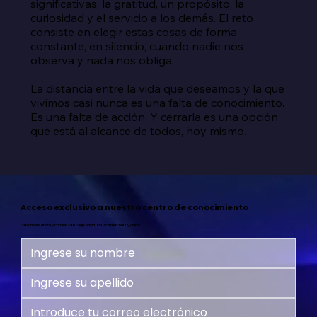
significativas, la gratitud, un propósito, la 
curiosidad y el servicio a los demás. El reto 
consiste en elegir estas cosas de forma 
constante, en silencio, cuando nadie nos 
observa y nada nos obliga.

La distancia entre la vida que deseamos y la que 
vivimos casi nunca es una falta de conocimiento. 
Es una falta de acción. Y cerrarla es una opción 
que está al alcance de todos, hoy mismo.
Acceso exclusivo a nuestro centro de conocimiento
¡Suscríbete ahora y comienza tu viaje hacia una vida más feliz y plena!