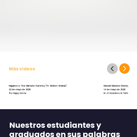
Más vídeos
Happiness: The Ultimate Currency (ft. Tal Ben-Shahar)
Harvard-Backed Strategies for St
22 de mayo de 2026
14 de mayo de 2026
The Happy Doctor
Dr. JC Doornick & Dr. Tal Ben-Shah
Nuestros estudiantes y
graduados en sus palabras