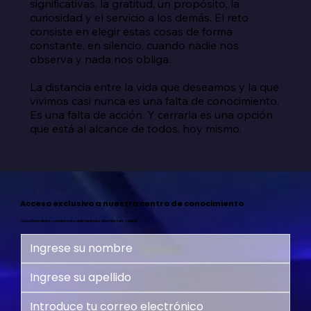
significativas, la gratitud, un propósito, la 
curiosidad y el servicio a los demás. El reto 
consiste en elegir estas cosas de forma 
constante, en silencio, cuando nadie nos 
observa y nada nos obliga.

La distancia entre la vida que deseamos y la que 
vivimos casi nunca es una falta de conocimiento. 
Es una falta de acción. Y cerrarla es una opción 
que está al alcance de todos, hoy mismo.
Acceso exclusivo a nuestro centro de conocimiento
¡Suscríbete ahora y comienza tu viaje hacia una vida más feliz y plena!