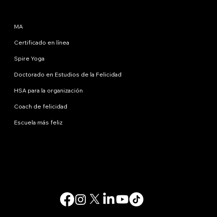
Programas
MA
Certificado en línea
Spire Yoga
Doctorado en Estudios de la Felicidad
HSA para la organización
Coach de felicidad
Escuela más feliz
Contáctanos
info@happinessstudies.academy
DIRECCIÓN:
30 Wall Street, octavo piso
Nueva York
10005, Nueva York
EE.UU
© 2025. Todos los derechos reservados.