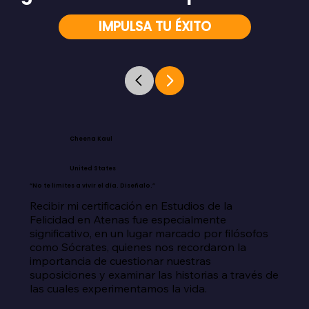
IMPULSA TU ÉXITO
Cheena Kaul
United States
“No te limites a vivir el día. Diseñalo.”
Recibir mi certificación en Estudios de la 
Felicidad en Atenas fue especialmente 
significativo, en un lugar marcado por filósofos 
como Sócrates, quienes nos recordaron la 
importancia de cuestionar nuestras 
suposiciones y examinar las historias a través de 
las cuales experimentamos la vida.
