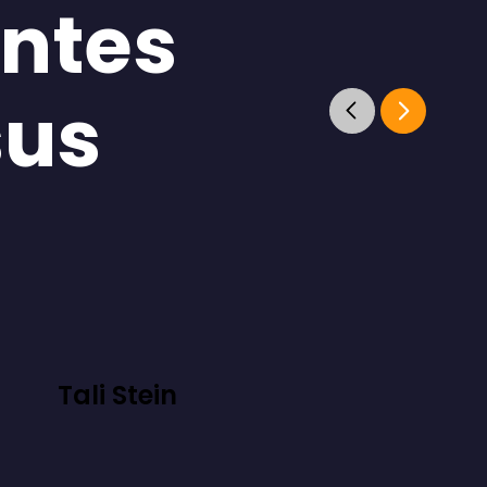
antes
sus
Tali Stein