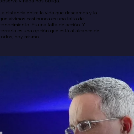
observa y nada nos obliga.

La distancia entre la vida que deseamos y la 
que vivimos casi nunca es una falta de 
conocimiento. Es una falta de acción. Y 
cerrarla es una opción que está al alcance de 
todos, hoy mismo.