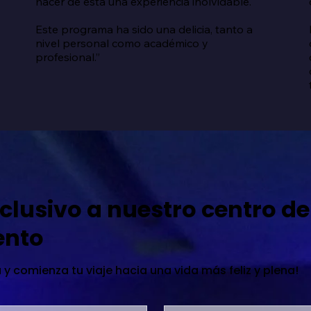
hacer de esta una experiencia inolvidable.

Este programa ha sido una delicia, tanto a 
nivel personal como académico y 
profesional.”
clusivo a nuestro centro de
ento
 y comienza tu viaje hacia una vida más feliz y plena!