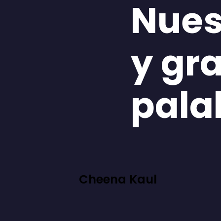
Nues
y gr
pala
Cheena Kaul