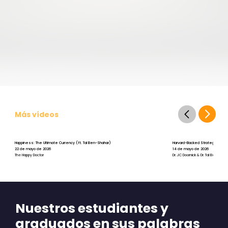
Más vídeos
Happiness: The Ultimate Currency (ft. Tal Ben-Shahar)
Harvard-Backed Strategies for St
22 de mayo de 2026
14 de mayo de 2026
The Happy Doctor
Dr. JC Doornick & Dr. Tal Ben-Shah
Nuestros estudiantes y
graduados en sus palabras