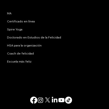
Programas
MA
Certificado en línea
Spire Yoga
Doctorado en Estudios de la Felicidad
HSA para la organización
Coach de felicidad
Escuela más feliz
Contáctanos
info@happinessstudies.academy
DIRECCIÓN:
30 Wall Street, octavo piso
Nueva York
10005, Nueva York
EE.UU
© 2025. Todos los derechos reservados.