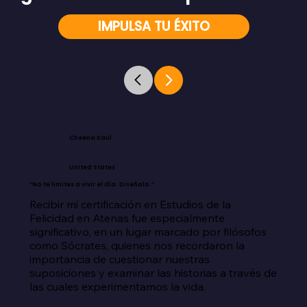
IMPULSA TU ÉXITO
Cheena Kaul
United States
“No te limites a vivir el día. Diseñalo.”
Recibir mi certificación en Estudios de la 
Felicidad en Atenas fue especialmente 
significativo, en un lugar marcado por filósofos 
como Sócrates, quienes nos recordaron la 
importancia de cuestionar nuestras 
suposiciones y examinar las historias a través de 
las cuales experimentamos la vida.
