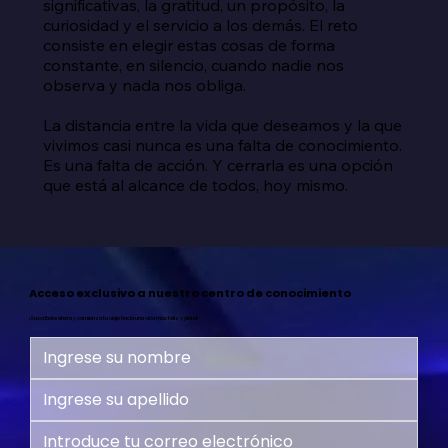
significativas, la gratitud, un propósito, la 
curiosidad y el servicio a los demás. El reto 
consiste en elegir estas cosas de forma 
constante, en silencio, cuando nadie nos 
observa y nada nos obliga.

La distancia entre la vida que deseamos y la que 
vivimos casi nunca es una falta de conocimiento. 
Es una falta de acción. Y cerrarla es una opción 
que está al alcance de todos, hoy mismo.
Acceso exclusivo a nuestro centro de conocimiento
¡Suscríbete ahora y comienza tu viaje hacia una vida más feliz y plena!