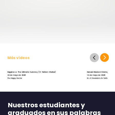
Más vídeos
Happiness: The Ultimate Currency (ft. Tal Ben-Shahar)
Harvard-Backed Strategies for St
22 de mayo de 2026
14 de mayo de 2026
The Happy Doctor
Dr. JC Doornick & Dr. Tal Ben-Shah
Nuestros estudiantes y
graduados en sus palabras