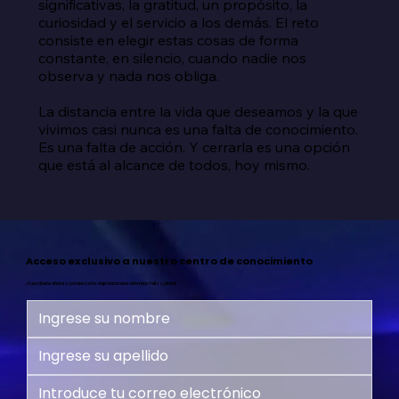
significativas, la gratitud, un propósito, la 
curiosidad y el servicio a los demás. El reto 
consiste en elegir estas cosas de forma 
constante, en silencio, cuando nadie nos 
observa y nada nos obliga.

La distancia entre la vida que deseamos y la que 
vivimos casi nunca es una falta de conocimiento. 
Es una falta de acción. Y cerrarla es una opción 
que está al alcance de todos, hoy mismo.
Acceso exclusivo a nuestro centro de conocimiento
¡Suscríbete ahora y comienza tu viaje hacia una vida más feliz y plena!