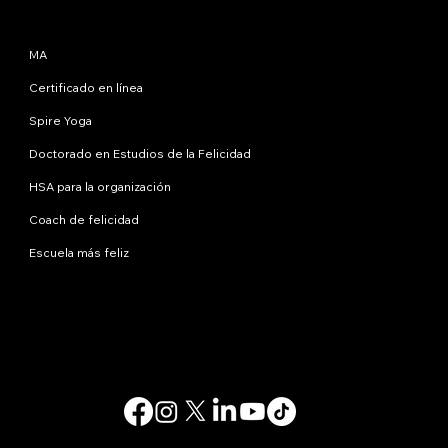
Programas
MA
Certificado en línea
Spire Yoga
Doctorado en Estudios de la Felicidad
HSA para la organización
Coach de felicidad
Escuela más feliz
Contáctanos
info@happinessstudies.academy
DIRECCIÓN:
30 Wall Street, octavo piso
Nueva York
10005, Nueva York
EE.UU
© 2025. Todos los derechos reservados.