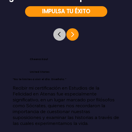
IMPULSA TU ÉXITO
Cheena Kaul
United States
“No te limites a vivir el día. Diseñalo.”
Recibir mi certificación en Estudios de la 
Felicidad en Atenas fue especialmente 
significativo, en un lugar marcado por filósofos 
como Sócrates, quienes nos recordaron la 
importancia de cuestionar nuestras 
suposiciones y examinar las historias a través de 
las cuales experimentamos la vida.
