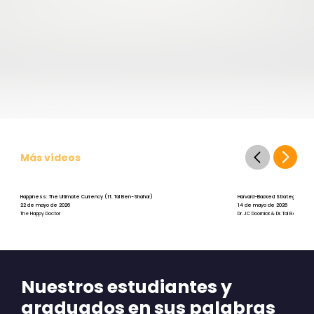
Más vídeos
Happiness: The Ultimate Currency (ft. Tal Ben-Shahar)
Harvard-Backed Strategies for St
22 de mayo de 2026
14 de mayo de 2026
The Happy Doctor
Dr. JC Doornick & Dr. Tal Ben-Shah
Nuestros estudiantes y
graduados en sus palabras