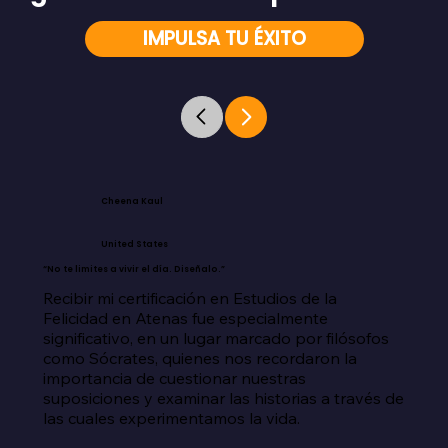
IMPULSA TU ÉXITO
Cheena Kaul
United States
“No te limites a vivir el día. Diseñalo.”
Recibir mi certificación en Estudios de la 
Felicidad en Atenas fue especialmente 
significativo, en un lugar marcado por filósofos 
como Sócrates, quienes nos recordaron la 
importancia de cuestionar nuestras 
suposiciones y examinar las historias a través de 
las cuales experimentamos la vida.
