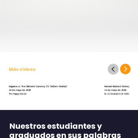
Más vídeos
Happiness: The Ultimate Currency (ft. Tal Ben-Shahar)
Harvard-Backed Strategies for St
22 de mayo de 2026
14 de mayo de 2026
The Happy Doctor
Dr. JC Doornick & Dr. Tal Ben-Shah
Nuestros estudiantes y
graduados en sus palabras