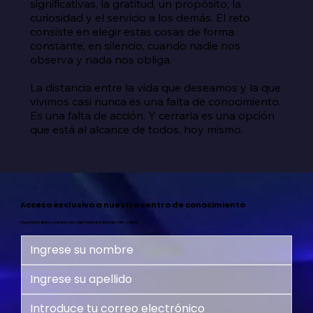
significativas, la gratitud, un propósito, la 
curiosidad y el servicio a los demás. El reto 
consiste en elegir estas cosas de forma 
constante, en silencio, cuando nadie nos 
observa y nada nos obliga.

La distancia entre la vida que deseamos y la que 
vivimos casi nunca es una falta de conocimiento. 
Es una falta de acción. Y cerrarla es una opción 
que está al alcance de todos, hoy mismo.
Acceso exclusivo a nuestro centro de conocimiento
¡Suscríbete ahora y comienza tu viaje hacia una vida más feliz y plena!