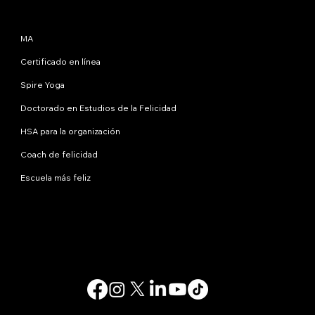
Programas
MA
Certificado en línea
Spire Yoga
Doctorado en Estudios de la Felicidad
HSA para la organización
Coach de felicidad
Escuela más feliz
Contáctanos
info@happinessstudies.academy
DIRECCIÓN:
30 Wall Street, octavo piso
Nueva York
10005, Nueva York
EE.UU
© 2025. Todos los derechos reservados.