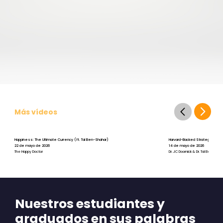
Más vídeos
Happiness: The Ultimate Currency (ft. Tal Ben-Shahar)
Harvard-Backed Strategies for St
22 de mayo de 2026
14 de mayo de 2026
The Happy Doctor
Dr. JC Doornick & Dr. Tal Ben-Shah
Nuestros estudiantes y
graduados en sus palabras