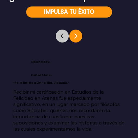
IMPULSA TU ÉXITO
Cheena Kaul
United States
“No te limites a vivir el día. Diseñalo.”
Recibir mi certificación en Estudios de la 
Felicidad en Atenas fue especialmente 
significativo, en un lugar marcado por filósofos 
como Sócrates, quienes nos recordaron la 
importancia de cuestionar nuestras 
suposiciones y examinar las historias a través de 
las cuales experimentamos la vida.
