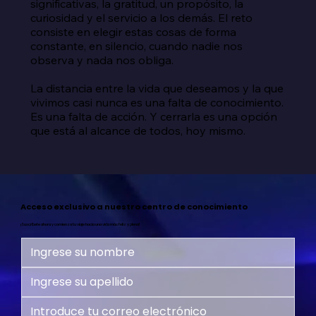
significativas, la gratitud, un propósito, la 
curiosidad y el servicio a los demás. El reto 
consiste en elegir estas cosas de forma 
constante, en silencio, cuando nadie nos 
observa y nada nos obliga.

La distancia entre la vida que deseamos y la que 
vivimos casi nunca es una falta de conocimiento. 
Es una falta de acción. Y cerrarla es una opción 
que está al alcance de todos, hoy mismo.
Acceso exclusivo a nuestro centro de conocimiento
¡Suscríbete ahora y comienza tu viaje hacia una vida más feliz y plena!