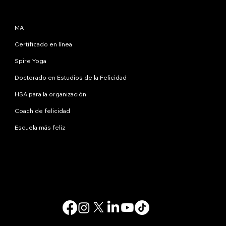
Programas
MA
Certificado en línea
Spire Yoga
Doctorado en Estudios de la Felicidad
HSA para la organización
Coach de felicidad
Escuela más feliz
Contáctanos
info@happinessstudies.academy
DIRECCIÓN:
30 Wall Street, octavo piso
Nueva York
10005, Nueva York
EE.UU
© 2025. Todos los derechos reservados.