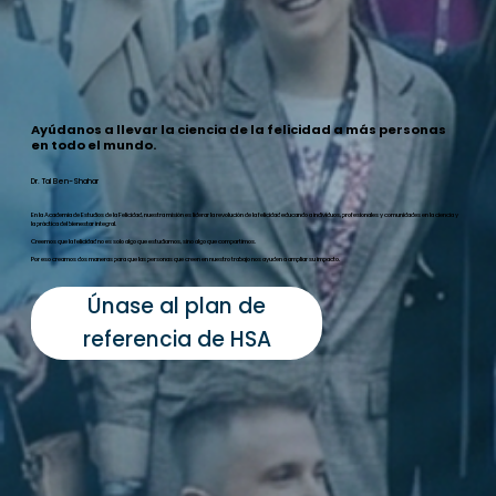
Ayúdanos a llevar la ciencia de la felicidad a más personas
en todo el mundo.
Dr. Tal Ben-Shahar
En la Academia de Estudios de la Felicidad, nuestra misión es liderar la revolución de la felicidad educando a individuos, profesionales y comunidades en la ciencia y
la práctica del bienestar integral.
Creemos que la felicidad no es solo algo que estudiamos, sino algo que compartimos.
Por eso creamos dos maneras para que las personas que creen en nuestro trabajo nos ayuden a ampliar su impacto.
Únase al plan de
referencia de HSA