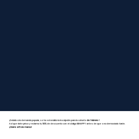
¡Debido a la demanda popular, se ha extendido la inscripción para la cohorte
de febrero
!
Así que date prisa y reclama tu
10%
de descuento con el código BEHAPPY antes de que sea demasiado tarde.
¡Cierre el 5 de marzo!