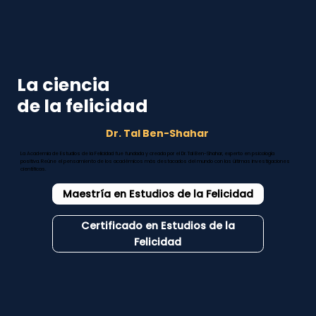
La ciencia
de la felicidad
Dr. Tal Ben-Shahar
La Academia de Estudios de la Felicidad fue fundada y creada por el Dr. Tal Ben-Shahar, experto en psicología
positiva. Reúne el pensamiento de los académicos más destacados del mundo con las últimas investigaciones
científicas.
Maestría en Estudios de la Felicidad
Certificado en Estudios de la
Felicidad