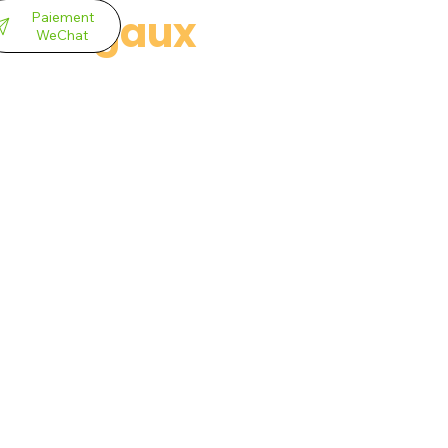
nts égaux
Paiement
WeChat