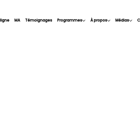
 ligne
MA
Témoignages
Programmes
À propos
Médias
C