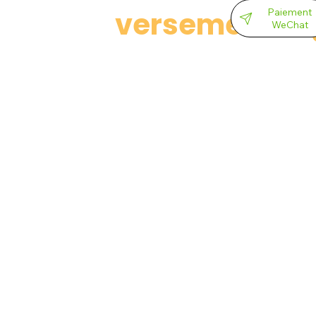
versements 
Paiement
WeChat