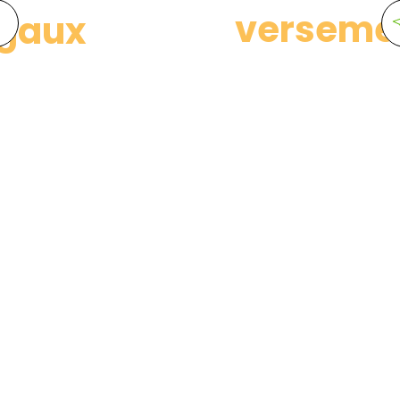
verseme
égaux