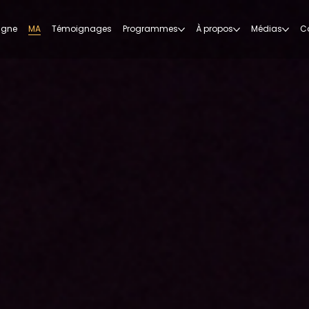
ligne
MA
Témoignages
Programmes
À propos
Médias
C