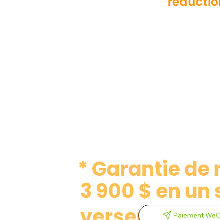
réducti
* Garantie de
3 900 $ en un 
versement
Paiement WeC