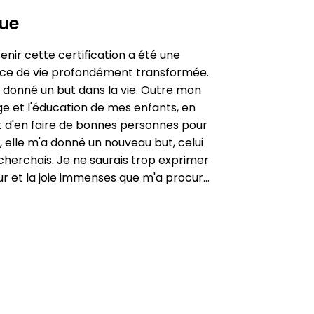
ue
enir cette certification a été une 
ce de vie profondément transformée. 
a donné un but dans la vie. Outre mon 
e et l'éducation de mes enfants, en 
 d'en faire de bonnes personnes pour 
, elle m'a donné un nouveau but, celui 
cherchais. Je ne saurais trop exprimer 
r et la joie immenses que m'a procuré 
de connaître et d'appliquer dans ma vie 
s les concepts appris pendant la 
ification. J'ai hâte d'en apprendre 
age sur les études du bonheur ! Je 
nde vivement de suivre et de vivre 
tte formation de tout mon cœur.