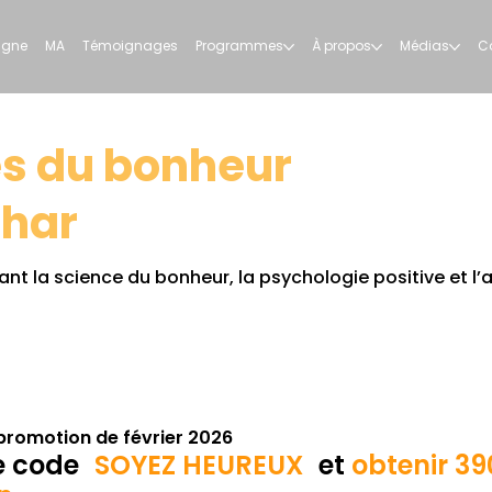
ligne
MA
Témoignages
Programmes
À propos
Médias
C
des du bonheur
ahar
la science du bonheur, la psychologie positive et l’a
 promotion de février 2026
le code
SOYEZ HEUREUX
et
obtenir
39