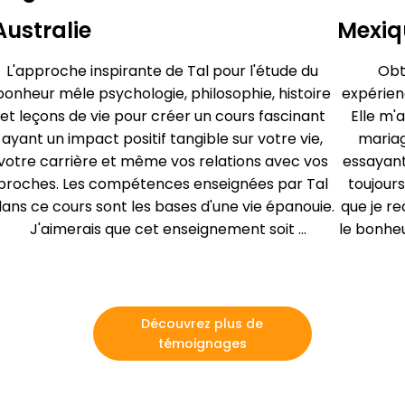
Australie
Mexiq
L'approche inspirante de Tal pour l'étude du 
Obt
bonheur mêle psychologie, philosophie, histoire 
expérien
et leçons de vie pour créer un cours fascinant 
Elle m'
ayant un impact positif tangible sur votre vie, 
mariag
votre carrière et même vos relations avec vos 
essayant
proches. Les compétences enseignées par Tal 
toujours
ans ce cours sont les bases d'une vie épanouie. 
que je re
J'aimerais que cet enseignement soit 
le bonheu
obligatoire à l'école… mais en attendant, suivez 
le fait 
le cours de Tal, il transformera votre vie pour le 
tou
mieux.
cert
davant
Découvrez plus de
recomma
témoignages
ce