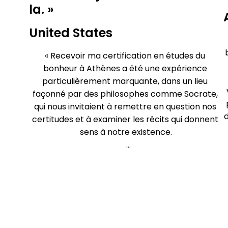
la. »
United States
« Recevoir ma certification en études du 
bonheur à Athènes a été une expérience 
particulièrement marquante, dans un lieu 
façonné par des philosophes comme Socrate, 
qui nous invitaient à remettre en question nos 
d
certitudes et à examiner les récits qui donnent 
sens à notre existence.

C’est peut-être là que commence le 
changement. Non pas toujours en trouvant de 
nouvelles réponses, mais en prenant 
conscience des questions que nous nous 
posons.
