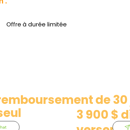
on
.
Offre à durée limitée
 remboursement de 30 
seul
3 900 $ d
verseme
hat