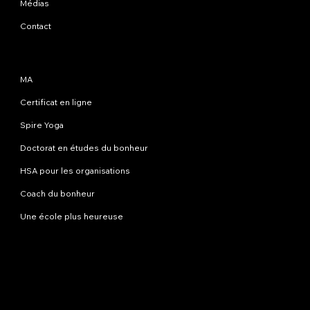
Médias
Contact
Programmes
MA
Certificat en ligne
Spire Yoga
Doctorat en études du bonheur
HSA pour les organisations
Coach du bonheur
Une école plus heureuse
Contactez-nous
info@happinessstudies.academy
Adresse:
30 Wall Street 8e étage
New York
10005, NY
USA