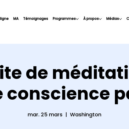
 ligne
MA
Témoignages
Programmes
À propos
Médias
C
ite de méditat
e conscience pa
mar. 25 mars
  |  
Washington