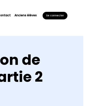
ontact
Anciens élèves
Se connecter
ion de
rtie 2