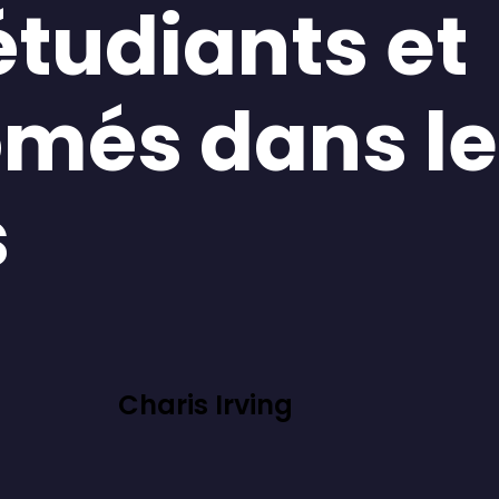
étudiants et
ômés dans l
s
Charis Irving