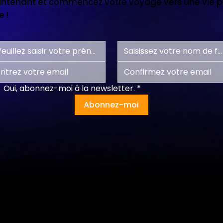
tenant et commencez votre voyage vers une vie pl
 !
Oui, abonnez-moi à la newsletter.
*
Abonnez-moi