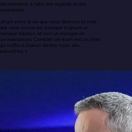
discrètement, à l’abri des regards et des 
contraintes.

L’écart entre la vie que nous désirons et celle 
que nous vivons est presque toujours un 
manque d’action, et non un manque de 
connaissances. Combler cet écart est un choix 
qui s’offre à chacun d’entre nous, dès 
aujourd’hui. »