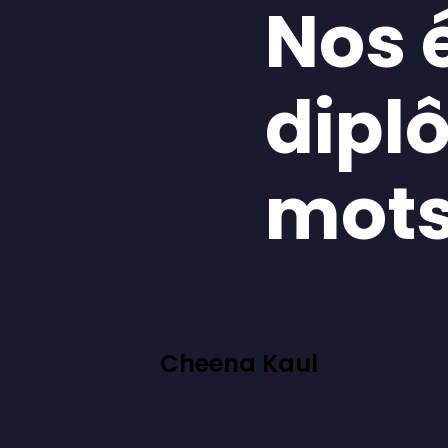
Nos 
dipl
mot
Cheena Kaul