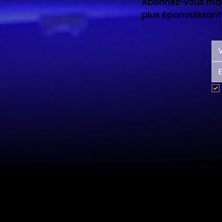
Abonnez-vous main
plus épanouissante