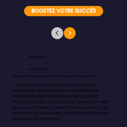
BOOSTEZ VOTRE SUCCÈS
Cheena Kaul
United States
« Ne vous contentez pas de vivre votre journée. Concevez-la. »
« Recevoir ma certification en études du 
bonheur à Athènes a été une expérience 
particulièrement marquante, dans un lieu 
façonné par des philosophes comme Socrate, 
qui nous invitaient à remettre en question nos 
certitudes et à examiner les récits qui donnent 
sens à notre existence.
