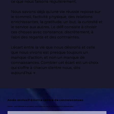
ce que nous faisons régulièrement.

Nous savons déjà qu’une vie réussie repose sur 
le sommeil, l’activité physique, des relations 
enrichissantes, la gratitude, un but, la curiosité et 
le service aux autres. Le défi consiste à choisir 
ces choses avec constance, discrètement, à 
l’abri des regards et des contraintes.

L’écart entre la vie que nous désirons et celle 
que nous vivons est presque toujours un 
manque d’action, et non un manque de 
connaissances. Combler cet écart est un choix 
qui s’offre à chacun d’entre nous, dès 
aujourd’hui. »
Accès exclusif à notre centre de connaissances
Abonnez-vous maintenant et commencez votre voyage vers une vie plus heureuse et plus épanouissante !