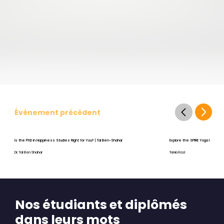
Événement précédent
Is the PhD in Happiness Studies Right for You? | Tal Ben-Shahar
Explore the SPIRE Yoga Program
Dr. Tal Ben Shahar
Tania Kazi
Nos étudiants et diplômés
dans leurs mots