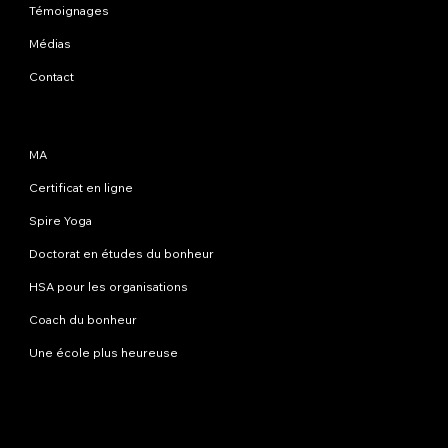
Témoignages
Médias
Contact
Programmes
MA
Certificat en ligne
Spire Yoga
Doctorat en études du bonheur
HSA pour les organisations
Coach du bonheur
Une école plus heureuse
Contactez-nous
info@happinessstudies.academy
Adresse:
30 Wall Street 8e étage