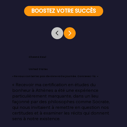
BOOSTEZ VOTRE SUCCÈS
Cheena Kaul
United States
« Ne vous contentez pas de vivre votre journée. Concevez-la. »
« Recevoir ma certification en études du 
bonheur à Athènes a été une expérience 
particulièrement marquante, dans un lieu 
façonné par des philosophes comme Socrate, 
qui nous invitaient à remettre en question nos 
certitudes et à examiner les récits qui donnent 
sens à notre existence.
