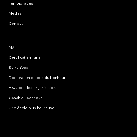
Témoignages
Médias
Contact
Programmes
MA
Certificat en ligne
Spire Yoga
Doctorat en études du bonheur
HSA pour les organisations
Coach du bonheur
Une école plus heureuse
Contactez-nous
info@happinessstudies.academy
Adresse:
30 Wall Street 8e étage