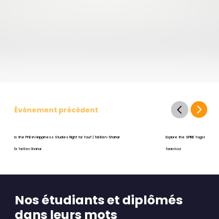
Événement précédent
Is the PhD in Happiness Studies Right for You? | Tal Ben-Shahar
Explore the SPIRE Yoga Program
Dr. Tal Ben Shahar
Tania Kazi
Nos étudiants et diplômés
dans leurs mots