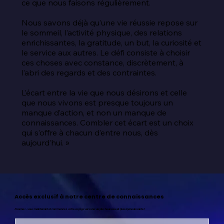
ce que nous faisons régulièrement.

Nous savons déjà qu’une vie réussie repose sur 
le sommeil, l’activité physique, des relations 
enrichissantes, la gratitude, un but, la curiosité et 
le service aux autres. Le défi consiste à choisir 
ces choses avec constance, discrètement, à 
l’abri des regards et des contraintes.

L’écart entre la vie que nous désirons et celle 
que nous vivons est presque toujours un 
manque d’action, et non un manque de 
connaissances. Combler cet écart est un choix 
qui s’offre à chacun d’entre nous, dès 
aujourd’hui. »
Accès exclusif à notre centre de connaissances
Abonnez-vous maintenant et commencez votre voyage vers une vie plus heureuse et plus épanouissante !