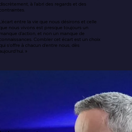
discrètement, à l’abri des regards et des 
contraintes.

L’écart entre la vie que nous désirons et celle 
que nous vivons est presque toujours un 
manque d’action, et non un manque de 
connaissances. Combler cet écart est un choix 
qui s’offre à chacun d’entre nous, dès 
aujourd’hui. »