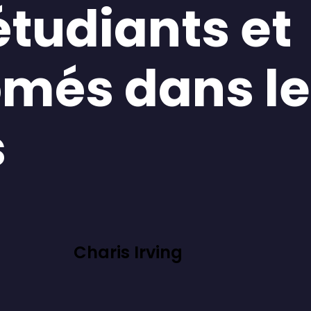
étudiants et
ômés dans l
s
Charis Irving