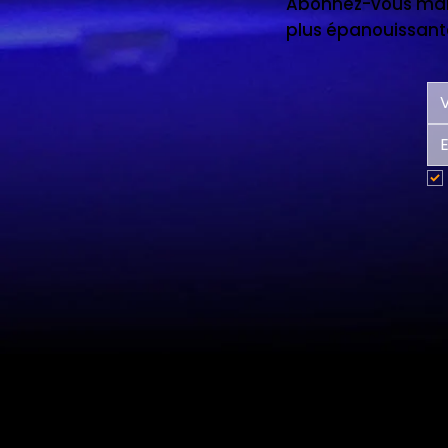
Abonnez-vous main
plus épanouissante