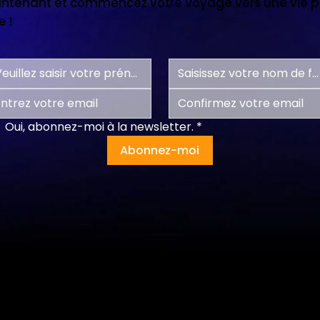
tenant et commencez votre voyage vers une vie pl
 !
Oui, abonnez-moi à la newsletter.
*
Abonnez-moi