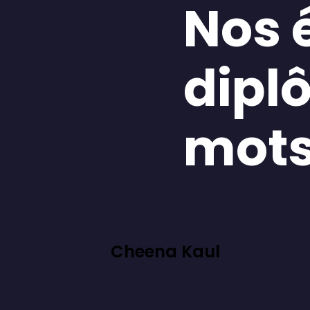
Nos 
dipl
mot
Cheena Kaul