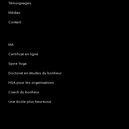
Témoignages
Médias
Contact
Programmes
MA
Certificat en ligne
Spire Yoga
Doctorat en études du bonheur
HSA pour les organisations
Coach du bonheur
Une école plus heureuse
Contactez-nous
info@happinessstudies.academy
Adresse:
30 Wall Street 8e étage