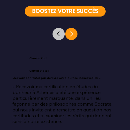
BOOSTEZ VOTRE SUCCÈS
Cheena Kaul
United States
« Ne vous contentez pas de vivre votre journée. Concevez-la. »
« Recevoir ma certification en études du 
bonheur à Athènes a été une expérience 
particulièrement marquante, dans un lieu 
façonné par des philosophes comme Socrate, 
qui nous invitaient à remettre en question nos 
certitudes et à examiner les récits qui donnent 
sens à notre existence.
