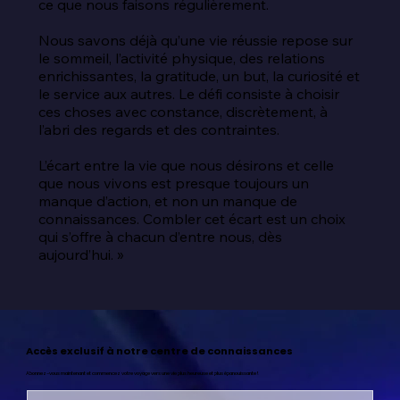
ce que nous faisons régulièrement.

Nous savons déjà qu’une vie réussie repose sur 
le sommeil, l’activité physique, des relations 
enrichissantes, la gratitude, un but, la curiosité et 
le service aux autres. Le défi consiste à choisir 
ces choses avec constance, discrètement, à 
l’abri des regards et des contraintes.

L’écart entre la vie que nous désirons et celle 
que nous vivons est presque toujours un 
manque d’action, et non un manque de 
connaissances. Combler cet écart est un choix 
qui s’offre à chacun d’entre nous, dès 
aujourd’hui. »
Accès exclusif à notre centre de connaissances
Abonnez-vous maintenant et commencez votre voyage vers une vie plus heureuse et plus épanouissante !