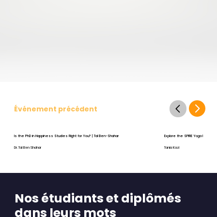
Événement précédent
Is the PhD in Happiness Studies Right for You? | Tal Ben-Shahar
Explore the SPIRE Yoga Program
Dr. Tal Ben Shahar
Tania Kazi
Nos étudiants et diplômés
dans leurs mots