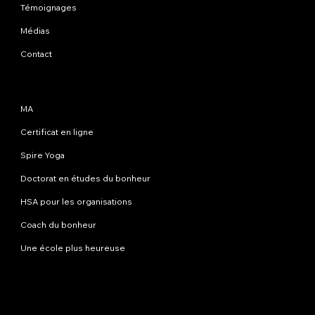
Témoignages
Médias
Contact
Programmes
MA
Certificat en ligne
Spire Yoga
Doctorat en études du bonheur
HSA pour les organisations
Coach du bonheur
Une école plus heureuse
Contactez-nous
info@happinessstudies.academy
Adresse:
30 Wall Street 8e étage