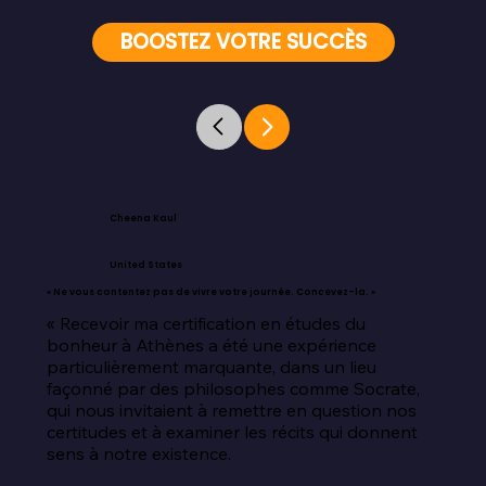
BOOSTEZ VOTRE SUCCÈS
Cheena Kaul
United States
« Ne vous contentez pas de vivre votre journée. Concevez-la. »
« Recevoir ma certification en études du 
bonheur à Athènes a été une expérience 
particulièrement marquante, dans un lieu 
façonné par des philosophes comme Socrate, 
qui nous invitaient à remettre en question nos 
certitudes et à examiner les récits qui donnent 
sens à notre existence.
