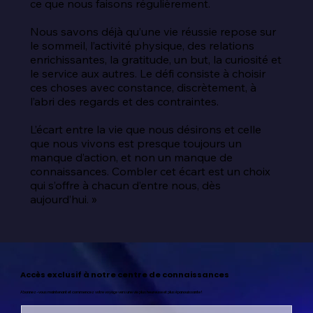
ce que nous faisons régulièrement.

Nous savons déjà qu’une vie réussie repose sur 
le sommeil, l’activité physique, des relations 
enrichissantes, la gratitude, un but, la curiosité et 
le service aux autres. Le défi consiste à choisir 
ces choses avec constance, discrètement, à 
l’abri des regards et des contraintes.

L’écart entre la vie que nous désirons et celle 
que nous vivons est presque toujours un 
manque d’action, et non un manque de 
connaissances. Combler cet écart est un choix 
qui s’offre à chacun d’entre nous, dès 
aujourd’hui. »
Accès exclusif à notre centre de connaissances
Abonnez-vous maintenant et commencez votre voyage vers une vie plus heureuse et plus épanouissante !