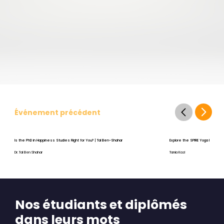
Événement précédent
Is the PhD in Happiness Studies Right for You? | Tal Ben-Shahar
Explore the SPIRE Yoga Program
Dr. Tal Ben Shahar
Tania Kazi
Nos étudiants et diplômés
dans leurs mots