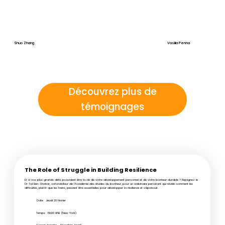
Shuo Zhang
Vasilia Penna
Découvrez plus de
témoignages
The Role of Struggle in Building Resilience
Et si vos plus grands défis pouvaient être la clé de votre développement personnel et de votre bonheur durable ? Rejoignez le
Dr Tal Ben-Shahar, cofondateur de l'Académie des études du bonheur, pour un webinaire percutant qui révèle comment les
difficultés, plutôt que les freins, peuvent être essentielles pour développer la résilience et s'épanouir.
Date
Jeudi 20 février
Temps
16h00 HNE (New York)