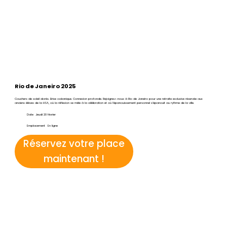
Rio de Janeiro 2025
Couchers de soleil dorés. Brise océanique. Connexion profonde. Rejoignez-nous à Rio de Janeiro pour une retraite exclusive réservée aux
anciens élèves de la HSA, où la réflexion se mêle à la célébration et où l'épanouissement personnel s'épanouit au rythme de la ville.
Date
Jeudi 20 février
Emplacement
En ligne
Réservez votre place
maintenant !