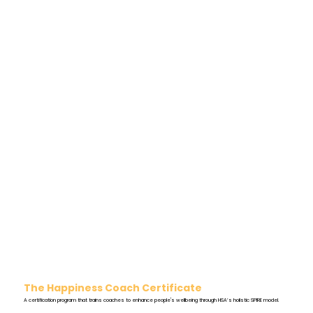
The Happiness Coach Certificate
A certification program that trains coaches to enhance people's wellbeing through HSA’s holistic SPIRE model.