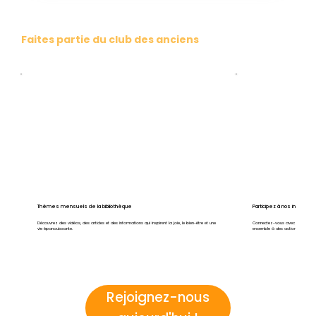
Faites partie du club des anciens
Thèmes mensuels de la bibliothèque
Participez à nos initiativ
Découvrez des vidéos, des articles et des informations qui inspirent la joie, le bien-être et une
Connectez-vous avec d’autres an
vie épanouissante.
ensemble à des actions significat
Rejoignez-nous