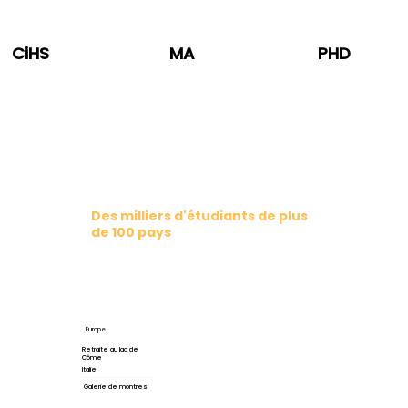
CiHS
MA
PHD
Communauté en ligne sans
frontières
Des milliers d'étudiants de plus
de 100 pays
Europe
Retraite au lac de
Côme
Italie
Galerie de montres