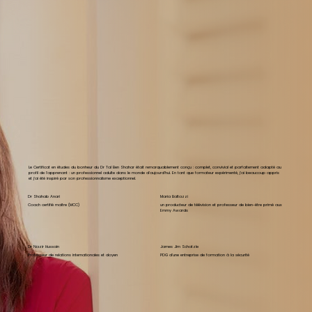
Le Certificat en études du bonheur du Dr Tal Ben Shahar était remarquablement conçu : complet, convivial et parfaitement adapté au
profil de l'apprenant : un professionnel adulte dans le monde d'aujourd'hui. En tant que formateur expérimenté, j'ai beaucoup appris
et j'ai été inspiré par son professionnalisme exceptionnel.
Dr Shahab Anari
Maria Baltazzi
Coach certifié maître (MCC)
un producteur de télévision et professeur de bien-être primé aux
Emmy Awards
Dr Nazir Hussain
James Jim Schatzle
Professeur de relations internationales et doyen
PDG d'une entreprise de formation à la sécurité