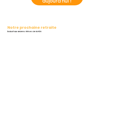
aujourd'hui !
Notre prochaine retraite
Exclusif aux anciens élèves de la HSA