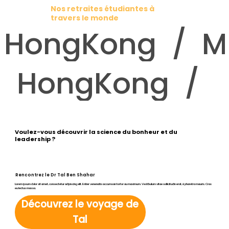
Nos retraites étudiantes à
travers le monde
HongKong  /  Me
HongKong  /  M
Voulez-vous découvrir la science du bonheur et du
leadership ?
Rencontrez le Dr Tal Ben Shahar
Lorem ipsum dolor sit amet, consectetur adipiscing elit. Entier venenatis accumsan tortor au maximum. Vestibulum vitae sollicitudin erat, à pharetra mauris. Cras
eu lectus massa.
Découvrez le voyage de
Tal