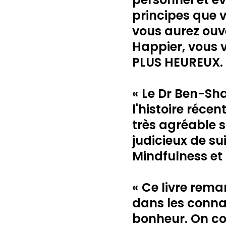
principes que 
vous aurez ouve
Happier, vous v
PLUS HEUREUX.
« Le Dr Ben-Sha
l'histoire réce
très agréable s
judicieux de su
Mindfulness et
« Ce livre rem
dans les connai
bonheur. On co