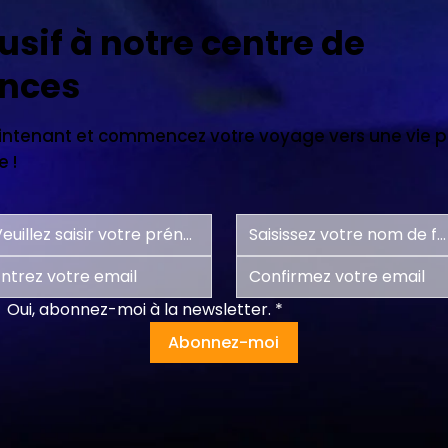
usif à notre centre de
nces
tenant et commencez votre voyage vers une vie pl
 !
Oui, abonnez-moi à la newsletter.
*
Abonnez-moi