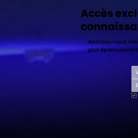
Accès excl
connaissa
Abonnez-vous main
plus épanouissante