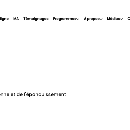
 ligne
MA
Témoignages
Programmes
À propos
Médias
C
ienne et de l'épanouissement