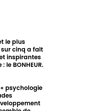
t le plus
sur cinq a fait
et inspirantes
e : le BONHEUR.
 « psychologie
udes
 développement
ensemble de