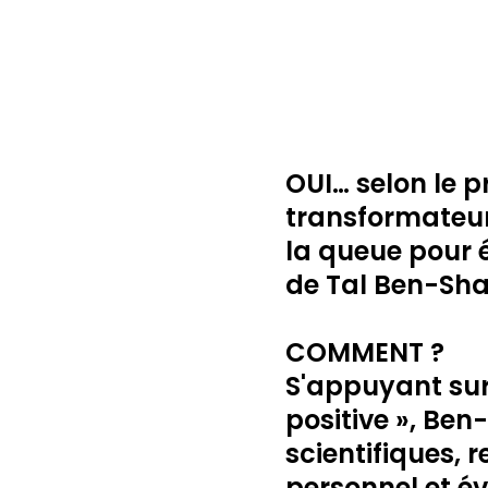
OUI… selon le p
transformateur 
la queue pour 
de Tal Ben-Shah
COMMENT ?
S'appuyant sur
positive », Be
scientifiques, 
personnel et év