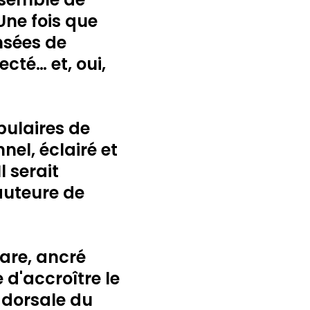
Une fois que
nsées de
cté… et, oui,
pulaires de
nel, éclairé et
l serait
 auteure de
are, ancré
 d'accroître le
 dorsale du