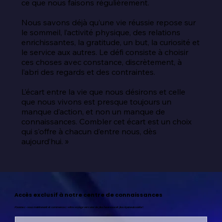
ce que nous faisons régulièrement.

Nous savons déjà qu’une vie réussie repose sur 
le sommeil, l’activité physique, des relations 
enrichissantes, la gratitude, un but, la curiosité et 
le service aux autres. Le défi consiste à choisir 
ces choses avec constance, discrètement, à 
l’abri des regards et des contraintes.

L’écart entre la vie que nous désirons et celle 
que nous vivons est presque toujours un 
manque d’action, et non un manque de 
connaissances. Combler cet écart est un choix 
qui s’offre à chacun d’entre nous, dès 
aujourd’hui. »
Accès exclusif à notre centre de connaissances
Abonnez-vous maintenant et commencez votre voyage vers une vie plus heureuse et plus épanouissante !