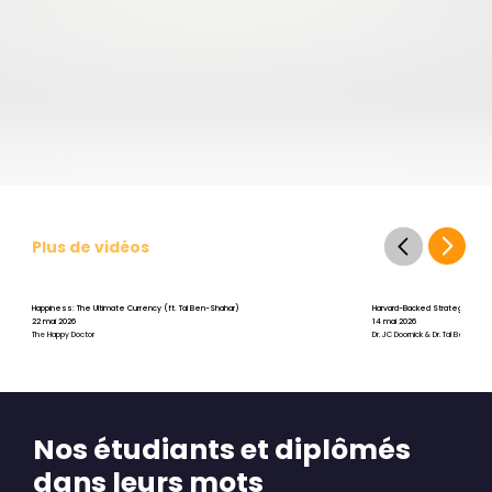
Plus de vidéos
Happiness: The Ultimate Currency (ft. Tal Ben-Shahar)
Harvard-Backed Strategies for St
22 mai 2026
14 mai 2026
The Happy Doctor
Dr. JC Doornick & Dr. Tal Ben-Shah
Nos étudiants et diplômés
dans leurs mots