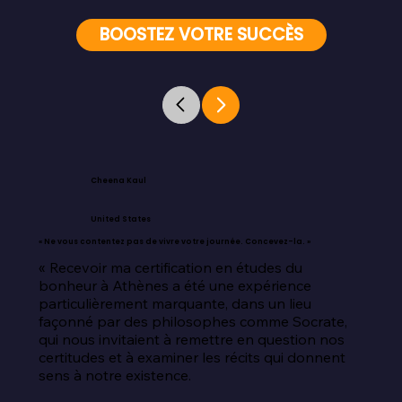
BOOSTEZ VOTRE SUCCÈS
Cheena Kaul
United States
« Ne vous contentez pas de vivre votre journée. Concevez-la. »
« Recevoir ma certification en études du 
bonheur à Athènes a été une expérience 
particulièrement marquante, dans un lieu 
façonné par des philosophes comme Socrate, 
qui nous invitaient à remettre en question nos 
certitudes et à examiner les récits qui donnent 
sens à notre existence.
