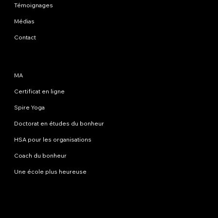
Témoignages
Médias
Contact
Programmes
MA
Certificat en ligne
Spire Yoga
Doctorat en études du bonheur
HSA pour les organisations
Coach du bonheur
Une école plus heureuse
Contactez-nous
info@happinessstudies.academy
Adresse:
30 Wall Street 8e étage