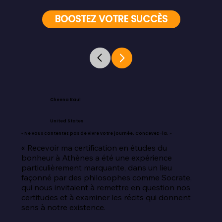
BOOSTEZ VOTRE SUCCÈS
Cheena Kaul
United States
« Ne vous contentez pas de vivre votre journée. Concevez-la. »
« Recevoir ma certification en études du 
bonheur à Athènes a été une expérience 
particulièrement marquante, dans un lieu 
façonné par des philosophes comme Socrate, 
qui nous invitaient à remettre en question nos 
certitudes et à examiner les récits qui donnent 
sens à notre existence.
