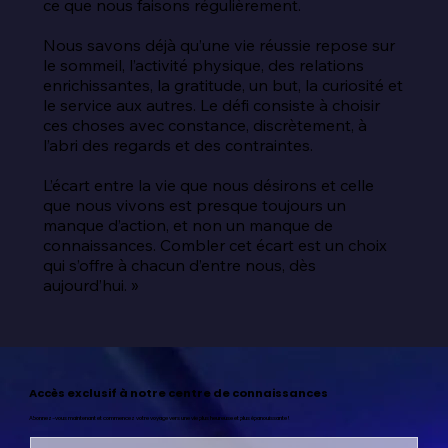
ce que nous faisons régulièrement.

Nous savons déjà qu’une vie réussie repose sur 
le sommeil, l’activité physique, des relations 
enrichissantes, la gratitude, un but, la curiosité et 
le service aux autres. Le défi consiste à choisir 
ces choses avec constance, discrètement, à 
l’abri des regards et des contraintes.

L’écart entre la vie que nous désirons et celle 
que nous vivons est presque toujours un 
manque d’action, et non un manque de 
connaissances. Combler cet écart est un choix 
qui s’offre à chacun d’entre nous, dès 
aujourd’hui. »
Accès exclusif à notre centre de connaissances
Abonnez-vous maintenant et commencez votre voyage vers une vie plus heureuse et plus épanouissante !