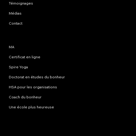
Témoignages
Médias
Contact
Programmes
MA
Certificat en ligne
Spire Yoga
Doctorat en études du bonheur
HSA pour les organisations
Coach du bonheur
Une école plus heureuse
Contactez-nous
info@happinessstudies.academy
Adresse:
30 Wall Street 8e étage