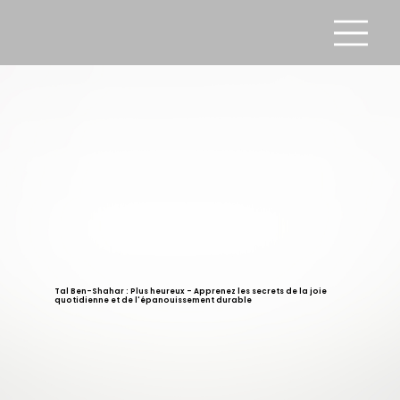
Tal Ben-Shahar : Plus heureux - Apprenez les secrets de la joie
quotidienne et de l'épanouissement durable