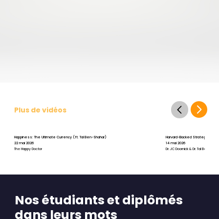
Plus de vidéos
Happiness: The Ultimate Currency (ft. Tal Ben-Shahar)
Harvard-Backed Strategies for St
22 mai 2026
14 mai 2026
The Happy Doctor
Dr. JC Doornick & Dr. Tal Ben-Shah
Nos étudiants et diplômés
dans leurs mots