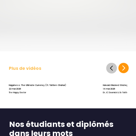
Plus de vidéos
Happiness: The Ultimate Currency (ft. Tal Ben-Shahar)
Harvard-Backed Strategies for St
22 mai 2026
14 mai 2026
The Happy Doctor
Dr. JC Doornick & Dr. Tal Ben-Shah
Nos étudiants et diplômés
dans leurs mots