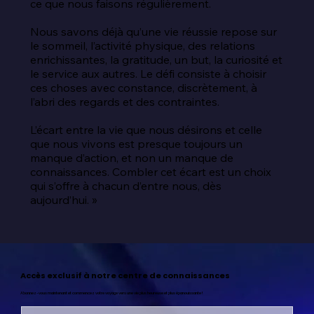
ce que nous faisons régulièrement.

Nous savons déjà qu’une vie réussie repose sur 
le sommeil, l’activité physique, des relations 
enrichissantes, la gratitude, un but, la curiosité et 
le service aux autres. Le défi consiste à choisir 
ces choses avec constance, discrètement, à 
l’abri des regards et des contraintes.

L’écart entre la vie que nous désirons et celle 
que nous vivons est presque toujours un 
manque d’action, et non un manque de 
connaissances. Combler cet écart est un choix 
qui s’offre à chacun d’entre nous, dès 
aujourd’hui. »
Accès exclusif à notre centre de connaissances
Abonnez-vous maintenant et commencez votre voyage vers une vie plus heureuse et plus épanouissante !