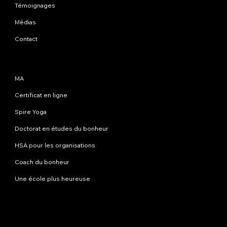
Témoignages
Médias
Contact
Programmes
MA
Certificat en ligne
Spire Yoga
Doctorat en études du bonheur
HSA pour les organisations
Coach du bonheur
Une école plus heureuse
Contactez-nous
info@happinessstudies.academy
Adresse:
30 Wall Street 8e étage