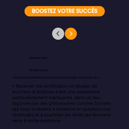
BOOSTEZ VOTRE SUCCÈS
Cheena Kaul
United States
« Ne vous contentez pas de vivre votre journée. Concevez-la. »
« Recevoir ma certification en études du 
bonheur à Athènes a été une expérience 
particulièrement marquante, dans un lieu 
façonné par des philosophes comme Socrate, 
qui nous invitaient à remettre en question nos 
certitudes et à examiner les récits qui donnent 
sens à notre existence.
