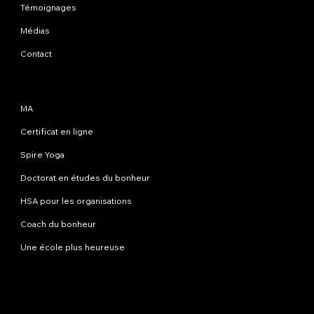
Témoignages
Médias
Contact
Programmes
MA
Certificat en ligne
Spire Yoga
Doctorat en études du bonheur
HSA pour les organisations
Coach du bonheur
Une école plus heureuse
Contactez-nous
info@happinessstudies.academy
Adresse:
30 Wall Street 8e étage