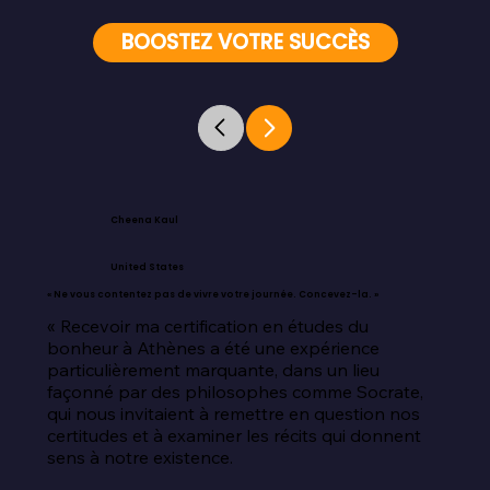
BOOSTEZ VOTRE SUCCÈS
Cheena Kaul
United States
« Ne vous contentez pas de vivre votre journée. Concevez-la. »
« Recevoir ma certification en études du 
bonheur à Athènes a été une expérience 
particulièrement marquante, dans un lieu 
façonné par des philosophes comme Socrate, 
qui nous invitaient à remettre en question nos 
certitudes et à examiner les récits qui donnent 
sens à notre existence.
