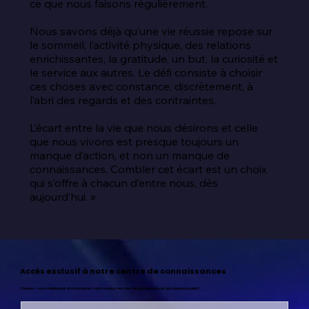
ce que nous faisons régulièrement.

Nous savons déjà qu’une vie réussie repose sur 
le sommeil, l’activité physique, des relations 
enrichissantes, la gratitude, un but, la curiosité et 
le service aux autres. Le défi consiste à choisir 
ces choses avec constance, discrètement, à 
l’abri des regards et des contraintes.

L’écart entre la vie que nous désirons et celle 
que nous vivons est presque toujours un 
manque d’action, et non un manque de 
connaissances. Combler cet écart est un choix 
qui s’offre à chacun d’entre nous, dès 
aujourd’hui. »
Accès exclusif à notre centre de connaissances
Abonnez-vous maintenant et commencez votre voyage vers une vie plus heureuse et plus épanouissante !