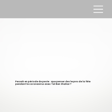
Pessah en période de peste : que penser des leçons de la fête
pendant le coronavirus avec Tal Ben Shahar ?