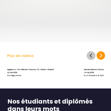
Plus de vidéos
Happiness: The Ultimate Currency (ft. Tal Ben-Shahar)
Harvard-Backed Strategies for St
22 mai 2026
14 mai 2026
The Happy Doctor
Dr. JC Doornick & Dr. Tal Ben-Shah
Nos étudiants et diplômés
dans leurs mots